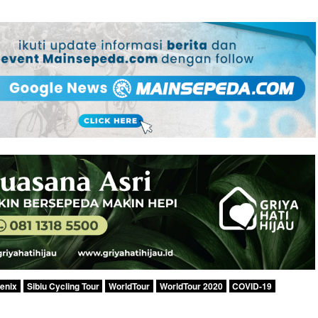
enix
Sibiu Cycling Tour
WorldTour
WorldTour 2020
COVID-19