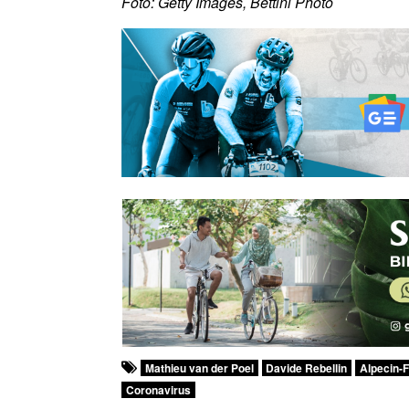
Foto: Getty Images, Bettini Photo
Mathieu van der Poel
Davide Rebellin
Alpecin-F
Coronavirus