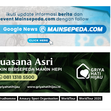
 Prudhomme
Amaury Sport Organisation
WorldTour
WorldTour 2020