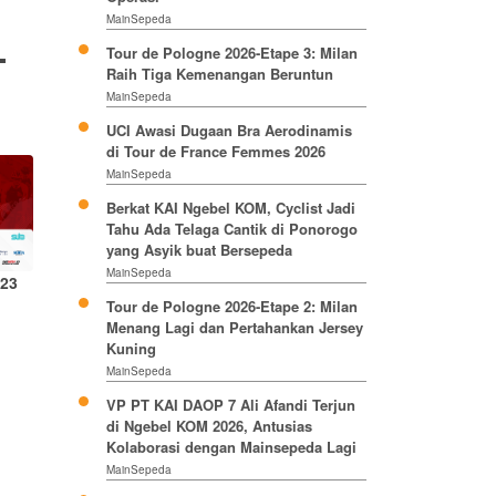
MainSepeda
Tour de Pologne 2026-Etape 3: Milan
Raih Tiga Kemenangan Beruntun
MainSepeda
UCI Awasi Dugaan Bra Aerodinamis
di Tour de France Femmes 2026
MainSepeda
Berkat KAI Ngebel KOM, Cyclist Jadi
Tahu Ada Telaga Cantik di Ponorogo
yang Asyik buat Bersepeda
MainSepeda
23
Tour de Pologne 2026-Etape 2: Milan
Menang Lagi dan Pertahankan Jersey
Kuning
MainSepeda
VP PT KAI DAOP 7 Ali Afandi Terjun
di Ngebel KOM 2026, Antusias
Kolaborasi dengan Mainsepeda Lagi
MainSepeda