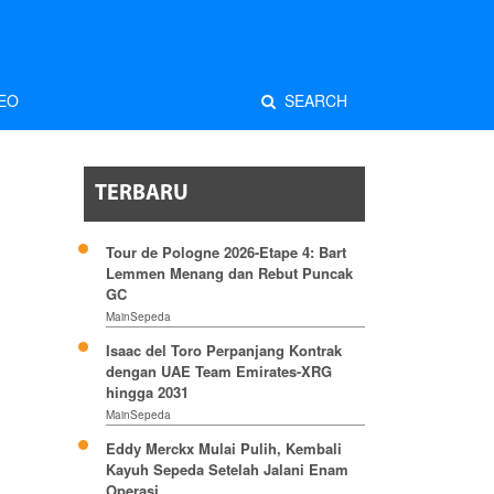
EO
SEARCH
TERBARU
Tour de Pologne 2026-Etape 4: Bart
Lemmen Menang dan Rebut Puncak
GC
MainSepeda
Isaac del Toro Perpanjang Kontrak
dengan UAE Team Emirates-XRG
hingga 2031
MainSepeda
Eddy Merckx Mulai Pulih, Kembali
Kayuh Sepeda Setelah Jalani Enam
Operasi