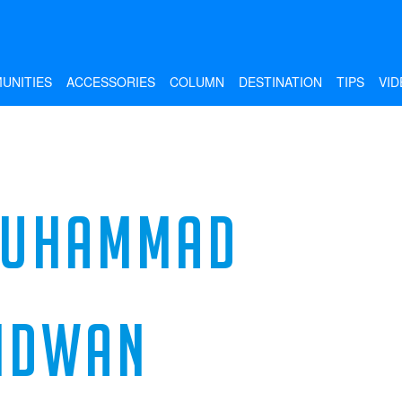
UNITIES
ACCESSORIES
COLUMN
DESTINATION
TIPS
VID
UHAMMAD
IDWAN