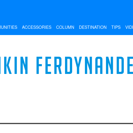
UNITIES
ACCESSORIES
COLUMN
DESTINATION
TIPS
VID
IKIN FERDYNAND