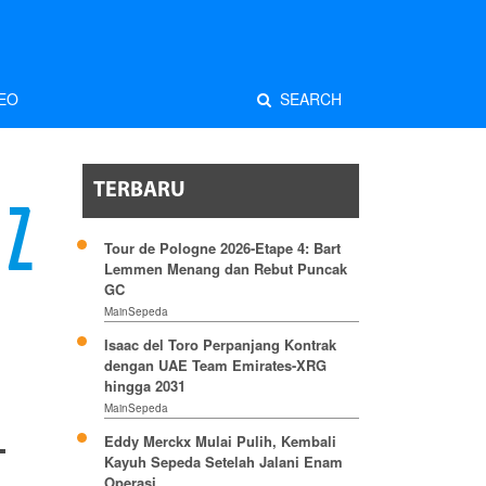
EO
SEARCH
TERBARU
EZ
Tour de Pologne 2026-Etape 4: Bart
Lemmen Menang dan Rebut Puncak
GC
MainSepeda
Isaac del Toro Perpanjang Kontrak
dengan UAE Team Emirates-XRG
hingga 2031
MainSepeda
Eddy Merckx Mulai Pulih, Kembali
Kayuh Sepeda Setelah Jalani Enam
Operasi