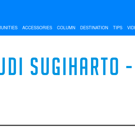
UNITIES
ACCESSORIES
COLUMN
DESTINATION
TIPS
VID
UDI SUGIHARTO -