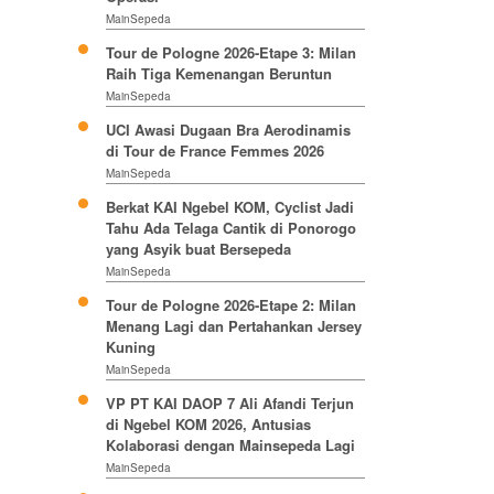
MainSepeda
Tour de Pologne 2026-Etape 3: Milan
Raih Tiga Kemenangan Beruntun
MainSepeda
UCI Awasi Dugaan Bra Aerodinamis
di Tour de France Femmes 2026
MainSepeda
Berkat KAI Ngebel KOM, Cyclist Jadi
Tahu Ada Telaga Cantik di Ponorogo
yang Asyik buat Bersepeda
MainSepeda
Tour de Pologne 2026-Etape 2: Milan
Menang Lagi dan Pertahankan Jersey
Kuning
MainSepeda
VP PT KAI DAOP 7 Ali Afandi Terjun
di Ngebel KOM 2026, Antusias
Kolaborasi dengan Mainsepeda Lagi
MainSepeda