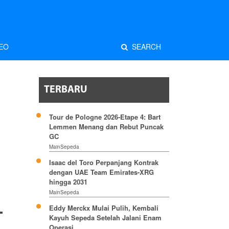
EO
SEARCH
TERBARU
Tour de Pologne 2026-Etape 4: Bart
Lemmen Menang dan Rebut Puncak
GC
MainSepeda
Isaac del Toro Perpanjang Kontrak
dengan UAE Team Emirates-XRG
hingga 2031
MainSepeda
Eddy Merckx Mulai Pulih, Kembali
Kayuh Sepeda Setelah Jalani Enam
Operasi