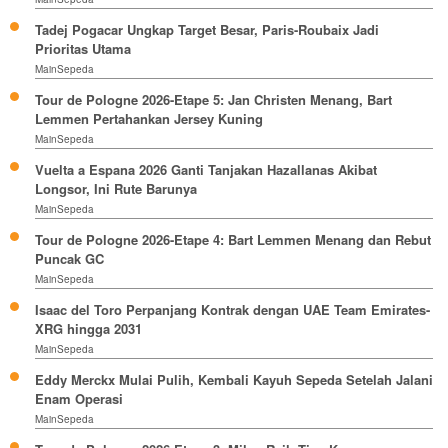
Tadej Pogacar Ungkap Target Besar, Paris-Roubaix Jadi
Prioritas Utama
MainSepeda
Tour de Pologne 2026-Etape 5: Jan Christen Menang, Bart
Lemmen Pertahankan Jersey Kuning
MainSepeda
Vuelta a Espana 2026 Ganti Tanjakan Hazallanas Akibat
Longsor, Ini Rute Barunya
MainSepeda
Tour de Pologne 2026-Etape 4: Bart Lemmen Menang dan Rebut
Puncak GC
MainSepeda
Isaac del Toro Perpanjang Kontrak dengan UAE Team Emirates-
XRG hingga 2031
MainSepeda
Eddy Merckx Mulai Pulih, Kembali Kayuh Sepeda Setelah Jalani
Enam Operasi
MainSepeda