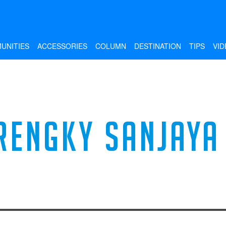
UNITIES
ACCESSORIES
COLUMN
DESTINATION
TIPS
VID
RENGKY SANJAYA