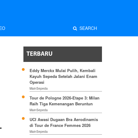
EO
SEARCH
TERBARU
Eddy Merckx Mulai Pulih, Kembali
Kayuh Sepeda Setelah Jalani Enam
Operasi
MainSepeda
Tour de Pologne 2026-Etape 3: Milan
Raih Tiga Kemenangan Beruntun
MainSepeda
UCI Awasi Dugaan Bra Aerodinamis
di Tour de France Femmes 2026
MainSepeda