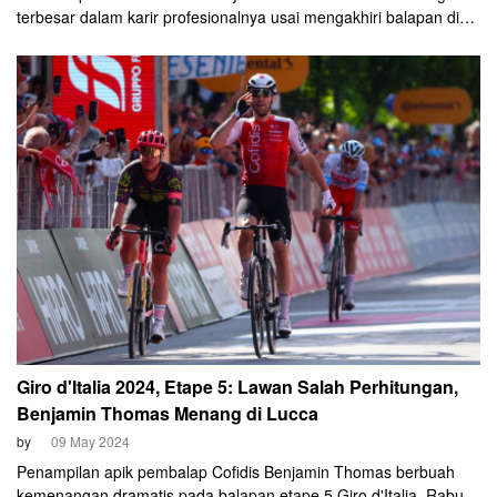
terbesar dalam karir profesionalnya usai mengakhiri balapan di
etape 6 Giro d'Italia pada Kamis, 9 Mei 2024. Ia merebut titel
tersebut setelah memenangi pertarungan panjang melawan
Julian Alaphilippe (Soudal Quick-Step) dan Luke Plapp (Jayco
AlUla) dalam balapan gravel di Italia.
Giro d'Italia 2024, Etape 5: Lawan Salah Perhitungan,
Benjamin Thomas Menang di Lucca
by
09 May 2024
Penampilan apik pembalap Cofidis Benjamin Thomas berbuah
kemenangan dramatis pada balapan etape 5 Giro d'Italia, Rabu 9