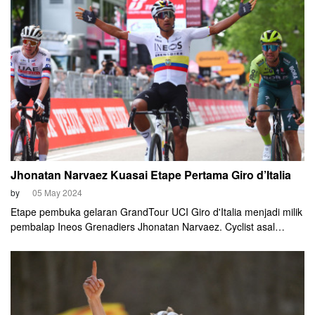
Jhonatan Narvaez Kuasai Etape Pertama Giro d’Italia
by
05 May 2024
Etape pembuka gelaran GrandTour UCI Giro d'Italia menjadi milik
pembalap Ineos Grenadiers Jhonatan Narvaez. Cyclist asal
Ekuador ini mengalahkan Maximilian Schachmann (Bora-
Hansgrohe) dan favorit juara Tadej Pogačar (UAE Team
Emirates) dalam adu kecepatan di depan garis finis.