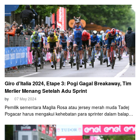
Cyclist yang tergabung dalam tim Lidl-Trek ini memenangi
balapan usai adu sprint yang cukup panjang jelang garis finis di
Andora.
Giro d'Italia 2024, Etape 3: Pogi Gagal Breakaway, Tim
Merlier Menang Setelah Adu Sprint
by
07 May 2024
Pemilik sementara Maglia Rosa atau jersey merah muda Tadej
Pogacar harus mengakui kehebatan para sprinter dalam balapan
etape ketiga Giro d'Italia pada Senin, 6 Mei 2024. Ia menyerah
dalam adu akselerasi jelang garis akhir dan harus puas finis di
posisi ke-46.