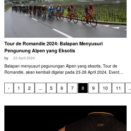
Tour de Romandie 2024: Balapan Menyusuri
Pengunung Alpen yang Eksotis
by
23 April 2024
Balapan menyusuri pegunungan Alpen yang eksotis, Tour de
Romandie, akan kembali digelar pada 23-28 April 2024. Event
yang dilaksanakan di Swiss ini seringkali disajikan sebagai wadah
persiapan untuk ajang GrandTour, Giro d'Italia.
‹
1
2
...
5
6
7
8
9
10
11
.