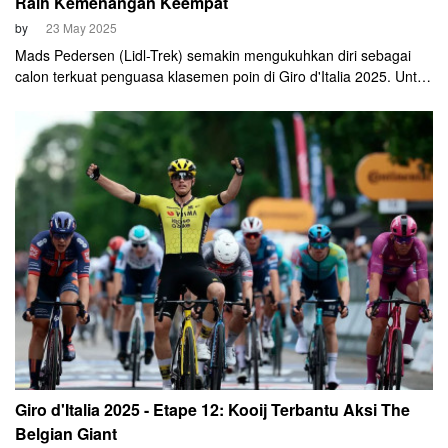
Raih Kemenangan Keempat
by
23 May 2025
Mads Pedersen (Lidl-Trek) semakin mengukuhkan diri sebagai
calon terkuat penguasa klasemen poin di Giro d'Italia 2025. Untuk
keempat kalinya, Pedersen keluar sebagai pemenang pada
balapan Giro setelah finish terdepan di etape ke-13, Jumat, 23
Mei 2025.
Giro d'Italia 2025 - Etape 12: Kooij Terbantu Aksi The
Belgian Giant