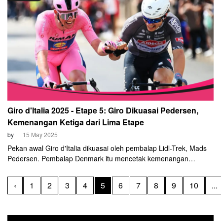
Giro d'Italia 2025 - Etape 5: Giro Dikuasai Pedersen,
Kemenangan Ketiga dari Lima Etape
by
15 May 2025
Pekan awal Giro d'Italia dikuasai oleh pembalap Lidl-Trek, Mads
Pedersen. Pembalap Denmark itu mencetak kemenangan
ketiganya usai kembali naik podium pada etape kelima, Rabu, 14
Mei 2025.
‹
1
2
3
4
5
6
7
8
9
10
...