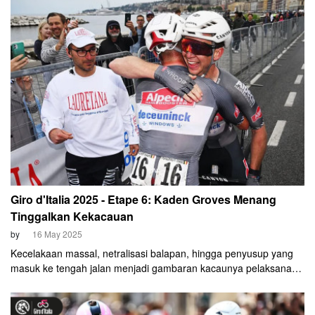
2025.
Giro d'Italia 2025 - Etape 6: Kaden Groves Menang
Tinggalkan Kekacauan
by
16 May 2025
Kecelakaan massal, netralisasi balapan, hingga penyusup yang
masuk ke tengah jalan menjadi gambaran kacaunya pelaksanaan
etape 6 Giro d'Italia, Kamis, 15 Mei 2025. Namun, Pembalap
Alpecin-Deceuninck Kaden Groves seakan menafikan segala
kericuhan itu dengan kemenangan.