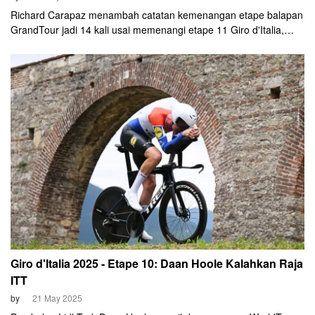
Richard Carapaz menambah catatan kemenangan etape balapan
GrandTour jadi 14 kali usai memenangi etape 11 Giro d'Italia,
Rabu, 21 Mei 2025. Balapan sejauh 186 Km dari Viareggio ke
Castelnovo ne'Monti merupakan salah satu dari enam segmen
tanjakan yang ditawarkan di Giro tahun ini.
Giro d'Italia 2025 - Etape 10: Daan Hoole Kalahkan Raja
ITT
by
21 May 2025