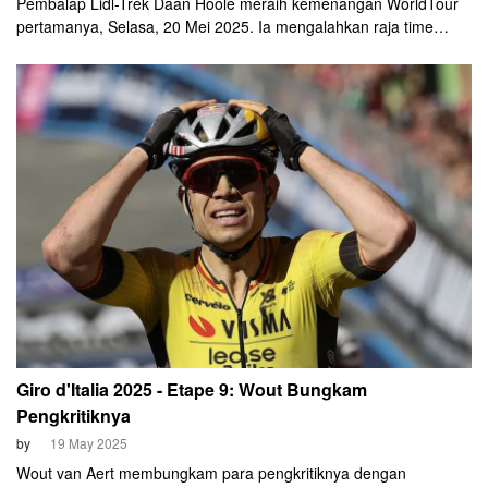
Pembalap Lidl-Trek Daan Hoole meraih kemenangan WorldTour
pertamanya, Selasa, 20 Mei 2025. Ia mengalahkan raja time
trial Josh Tarling (Ineos Grenadiers) pada balapan Individual
Time Trial (ITT) etape 10 Giro d'Italia 2025 yang digelar di Pisa.
Giro d'Italia 2025 - Etape 9: Wout Bungkam
Pengkritiknya
by
19 May 2025
Wout van Aert membungkam para pengkritiknya dengan