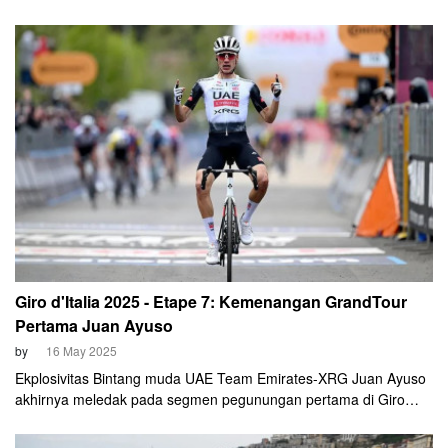
serangan solo sejauh 45 Km sebelum menjadi pemenang pada
balapan yang digelar pada Sabtu, 17 Mei 2025. Namun, Diego
Ulissi sukses mencuri maglia rosa.
Giro d'Italia 2025 - Etape 7: Kemenangan GrandTour
Pertama Juan Ayuso
by
16 May 2025
Ekplosivitas Bintang muda UAE Team Emirates-XRG Juan Ayuso
akhirnya meledak pada segmen pegunungan pertama di Giro
d'Italia 2025. Pembalap Spanyol itu meraih kemenangan di
puncak Tagliacozzo pada etape 7 yang digelar Jumat, 16 Mei