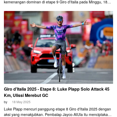
kemenangan dominan di etape 9 Giro d'Italia pada Minggu, 18
Mei 2025. Ia berhasil mengalahkan pembalap muda Isaac Del
Toro (UAE Team Emirates XRG) dalam sprint yang sangat ketat
di Siena.
Giro d'Italia 2025 - Etape 8: Luke Plapp Solo Attack 45
Km, Ulissi Merebut GC
by
18 May 2025
Luke Plapp mencuri panggung etape 8 Giro d'Italia 2025 dengan
aksi yang menakjubkan. Pembalap Jayco-AIUIa itu menciptakan