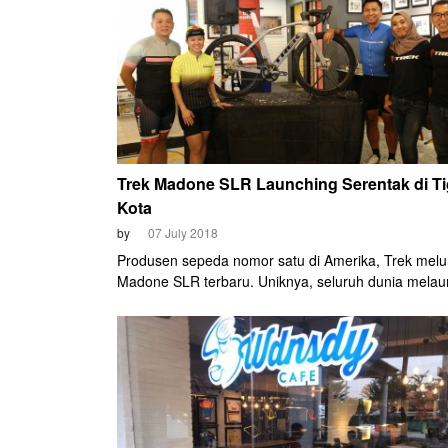
itulah, Yudhistira Gularso menemukan arti kehidupa
sesungguhnya.
Trek Madone SLR Launching Serentak di T
Kota
by
07 July 2018
Produsen sepeda nomor satu di Amerika, Trek mel
Madone SLR terbaru. Uniknya, seluruh dunia melau
sepeda ini bersamaan di tanggal 7 Juli, tepat dimula
balap sepeda paling megah se-jagad, Tour de Fran
Untuk Indonesia, tiga kota yang kebagian pesta lau
ini. Jakarta di Bike & Bites Alam Sutera, Yogyakarta d
Café serta Surabaya di Wdnsdy Café.