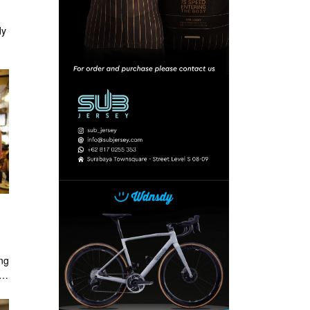
dy
S)
ng
i
i.