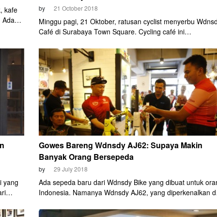
by
21 October 2018
, kafe
. Ada
Minggu pagi, 21 Oktober, ratusan cyclist menyerbu Wdns
 retro)
Café di Surabaya Town Square. Cycling café ini
. Apapun
mengadakan swap meet dan garage sale komponen dan
n
aksesori maupun apparel sepeda. Komunitas sepeda
UNCC, FreedomCC, Six Pack, dan teman-teman yang
 di mana
tergabung dalam Azrul Ananda School of Suffering (AASo
diberi meja untuk memajang berbagai dagangan mereka.
an
Gowes Bareng Wdnsdy AJ62: Supaya Makin
Banyak Orang Bersepeda
by
29 July 2018
i yang
Ada sepeda baru dari Wdnsdy Bike yang dibuat untuk ora
ri
Indonesia. Namanya Wdnsdy AJ62, yang diperkenalkan d
 teman
Wdnsdy Café, Surabaya Townsquare, Minggu pagi, 29 Jul
. Saat
Azrul Ananda, co-founder Wdnsdy Bike bersama John