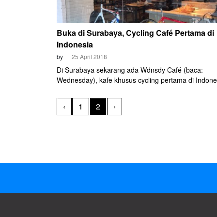
Buka di Surabaya, Cycling Café Pertama di
Indonesia
by
25 April 2018
Di Surabaya sekarang ada Wdnsdy Café (baca:
Wednesday), kafe khusus cycling pertama di Indone
Letaknya sangat strategis di tengah kota, di bagian
Surabaya Town Square, Jalan Hayam Wuruk.
‹
1
2
›