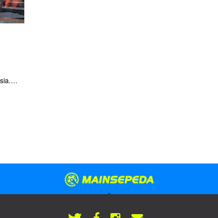
sia.
 depan