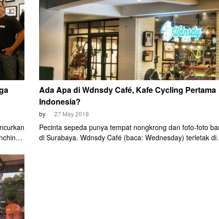
n
Boemihardjo, memperkenalkannya secara santai. Bahwa
mereka membuat brand sepeda ini berawal dari rasa
penasaran, dan keinginan agar semakin banyak orang di
Indonesia bisa bersepeda, dan bersepeda dengan benar.
iga
Ada Apa di Wdnsdy Café, Kafe Cycling Pertama
Indonesia?
by
27 May 2018
uncurkan
Pecinta sepeda punya tempat nongkrong dan foto-foto ba
nching
di Surabaya. Wdnsdy Café (baca: Wednesday) terletak di
inya
Surabaya Town Square, street level, Jalan Hayam Wuruk.
ce.
nching
i Iconic