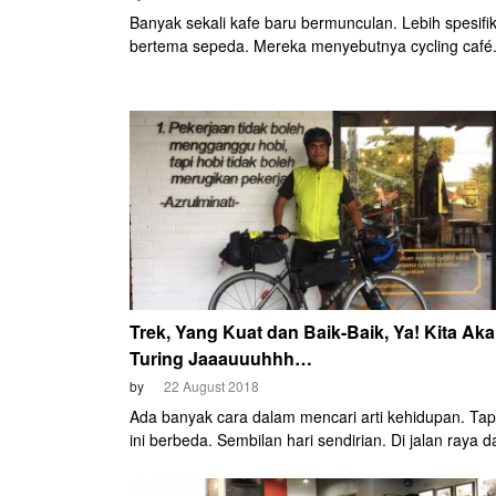
Banyak sekali kafe baru bermunculan. Lebih spesifik
bertema sepeda. Mereka menyebutnya cycling café
yang fokus menggunakan sepeda jadul (vintage atau
sebagai hiasan interior, ada juga yang modern bike
sepedanya dan konsepnya. Intinya hanya satu, ingi
berbagi hasrat bersepeda antara pemilik dengan
pengunjung. Dari cyclist, untuk cyclist! Yuk hunting,
saja dan seperti apa? (mainsepeda)
Trek, Yang Kuat dan Baik-Baik, Ya! Kita Ak
Turing Jaaauuuhhh…
by
22 August 2018
Ada banyak cara dalam mencari arti kehidupan. Tap
ini berbeda. Sembilan hari sendirian. Di jalan raya da
Depok hingga Surabaya. Sejauh 980 km. Tidak ada
ngobrol. Kecuali Trek 01 yang jadi teman perjalanan