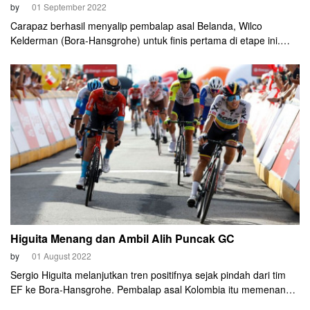
by
01 September 2022
Carapaz berhasil menyalip pembalap asal Belanda, Wilco
Kelderman (Bora-Hansgrohe) untuk finis pertama di etape ini.
Carapaz mencapai garis akhir dengan catatan waktu 4 jam 38
menit 26 detik.
Higuita Menang dan Ambil Alih Puncak GC
by
01 August 2022
Sergio Higuita melanjutkan tren positifnya sejak pindah dari tim
EF ke Bora-Hansgrohe. Pembalap asal Kolombia itu memenangi
Etape 3 Tour de Pologne 2022 pada Senin, 1 Agustus 2022.