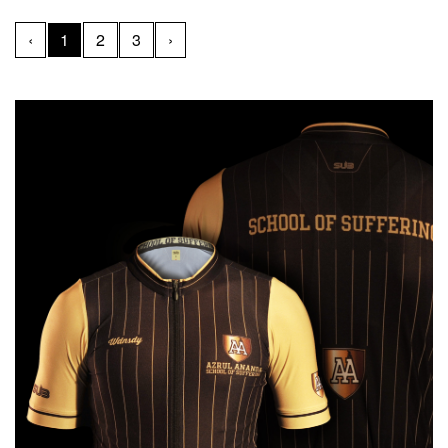
jersey ini tampak sangat elegan jika dikenakan saat gowes.
‹
1
2
3
›