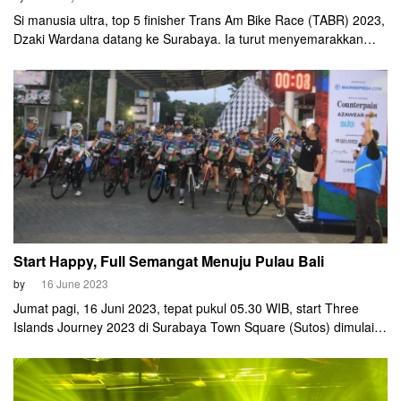
Si manusia ultra, top 5 finisher Trans Am Bike Race (TABR) 2023,
Dzaki Wardana datang ke Surabaya. Ia turut menyemarakkan
gowes bertajuk 'Easy Ride and Meet Dzaki Wardana', Sabtu 15
Juli 2023.
Start Happy, Full Semangat Menuju Pulau Bali
by
16 June 2023
Jumat pagi, 16 Juni 2023, tepat pukul 05.30 WIB, start Three
Islands Journey 2023 di Surabaya Town Square (Sutos) dimulai.
CEO SUB Jersey Bagus Ramadhani melepas keberangkatan
para peserta menaklukkan tantangan gowes ke tiga pulau, dalam
tiga etape, selama tiga hari (16-18 Juni 2023).