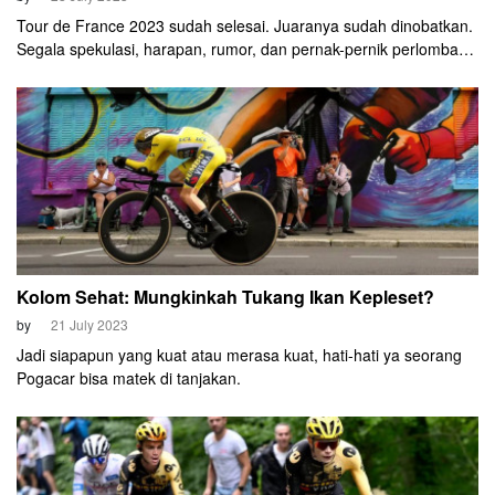
Tour de France 2023 sudah selesai. Juaranya sudah dinobatkan.
Segala spekulasi, harapan, rumor, dan pernak-pernik perlombaan
pun sudah terjawab. Dari serunya minggu pertama, balas
membalas di minggu kedua, tapi seakan sudah klimaks sebelum
etape gunung terakhir.
Kolom Sehat: Mungkinkah Tukang Ikan Kepleset?
by
21 July 2023
Jadi siapapun yang kuat atau merasa kuat, hati-hati ya seorang
Pogacar bisa matek di tanjakan.