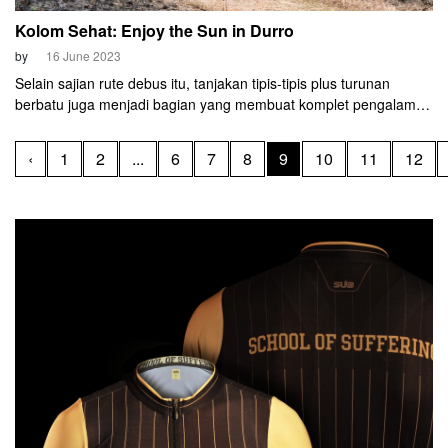
Kolom Sehat: Enjoy the Sun in Durro
by
16 June 2023
Selain sajian rute debus itu, tanjakan tipis-tipis plus turunan
berbatu juga menjadi bagian yang membuat komplet pengalaman
bersepeda teman- teman selama mengikuti Durro. Rasa gado-
gado ini yang membuat asyik. Go Ride Under the Sun.
‹
1
2
...
6
7
8
9
10
11
12