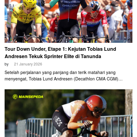
Tour Down Under, Etape 1: Kejutan Tobias Lund
Andresen Tekuk Sprinter Elite di Tanunda
by
21 January 2026
Setelah perjalanan yang panjang dan terik matahari yang
menyengat, Tobias Lund Andresen (Decathlon CMA CGM)
menciptakan kejutan dengan memenangi Etape 1 Tour Down
Under, Rabu, 21 Januari 2026. Ia mengalahkan nama sprinter
besar seperti Sam Welsford (Ineos Grenadiers) dan Matthew
Brennan (Visma Lease a Bike) di Tanunda.