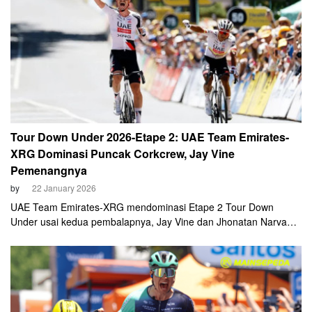
Tour Down Under 2026-Etape 2: UAE Team Emirates-
XRG Dominasi Puncak Corkcrew, Jay Vine
Pemenangnya
by
22 January 2026
UAE Team Emirates-XRG mendominasi Etape 2 Tour Down
Under usai kedua pembalapnya, Jay Vine dan Jhonatan Narvaez,
finish beruntun di Uraidla pada Kamis, 22 Januari 2026.
Keduanya menyerang bersamaan di tanjakan Corkscrew dan
gagal dibuntuti oleh pembalap lainnya.