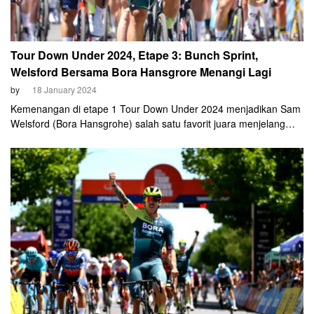
Tour Down Under 2024, Etape 3: Bunch Sprint,
Welsford Bersama Bora Hansgrore Menangi Lagi
by
18 January 2024
Kemenangan di etape 1 Tour Down Under 2024 menjadikan Sam
Welsford (Bora Hansgrohe) salah satu favorit juara menjelang
perlombaan etape ketiga. Namun, tetap saja favorit utama adalah
jagoan tuan rumah, yang juga membela tim tuan rumah, Caleb
Ewan dari Jayco AlUla. Di Akhir lomba siang ini (18/1), lagi-lagi,
Welsford menjadi yang terdepan di garis finis etape ketiga.