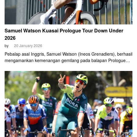
Samuel Watson Kuasai Prologue Tour Down Under
2026
by
20 January 2026
Pebalap asal Inggris, Samuel Watson (Ineos Grenadiers), berhasil
mengamankan kemenangan gemilang pada balapan Prologue
Tour Down Under pada Selasa, 20 Januari 2026. Di bawah sinar
matahari sore di Kota Adelaide, Australia, Watson mencatatkan
waktu tercepat 4 menit 17 detik.