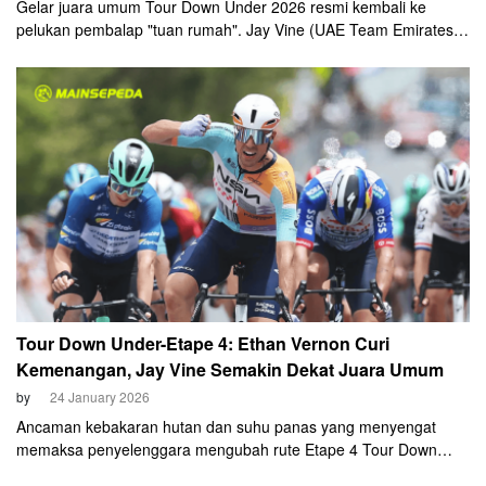
Gelar juara umum Tour Down Under 2026 resmi kembali ke
pelukan pembalap "tuan rumah". Jay Vine (UAE Team Emirates–
XRG) sukses mengunci kemenangan overall keduanya setelah
melewati balapan final yang penuh drama pada Minggu, 25
Januari 2026.
Tour Down Under-Etape 4: Ethan Vernon Curi
Kemenangan, Jay Vine Semakin Dekat Juara Umum
by
24 January 2026
Ancaman kebakaran hutan dan suhu panas yang menyengat
memaksa penyelenggara mengubah rute Etape 4 Tour Down
Under. Hasilnya? Panggung justru menjadi milik para sprinter, dan