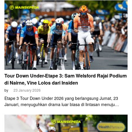
Ethan Vernon (NSN Cycling) berhasil keluar sebagai aktor
utamanya.
Tour Down Under-Etape 3: Sam Welsford Rajai Podium
di Nairne, Vine Lolos dari Insiden
by
23 January 2026
Etape 3 Tour Down Under 2026 yang berlangsung Jumat, 23
Januari, menyuguhkan drama luar biasa di lintasan menuju
Nairne. Bintang Ineos Grenadiers, Sam Welsford, berhasil keluar
sebagai pemenang setelah memenangi adu sprint sengit di garis
finis. Sementara, pemimpin GC Jay Vine terselamatkan dari
insiden kecelakaan jelang finish.