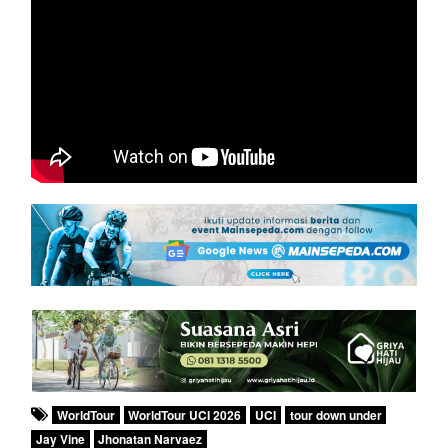
WorldTour
WorldTour UCI 2026
UCI
tour down under
Jay Vine
Jhonatan Narvaez