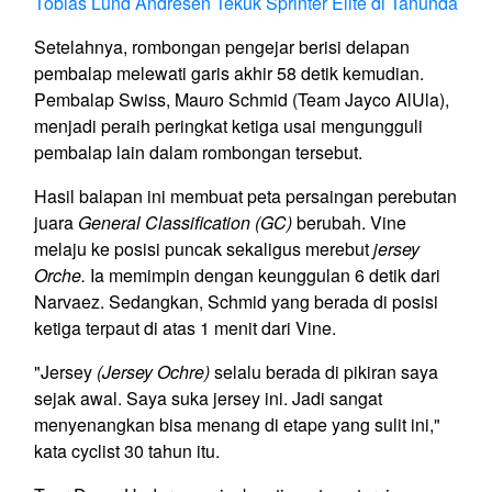
Tobias Lund Andresen Tekuk Sprinter Elite di Tanunda
Setelahnya, rombongan pengejar berisi delapan
pembalap melewati garis akhir 58 detik kemudian.
Pembalap Swiss, Mauro Schmid (Team Jayco AlUla),
menjadi peraih peringkat ketiga usai mengungguli
pembalap lain dalam rombongan tersebut.
Hasil balapan ini membuat peta persaingan perebutan
juara
General Classification (GC)
berubah. Vine
melaju ke posisi puncak sekaligus merebut
jersey
Orche.
Ia memimpin dengan keunggulan 6 detik dari
Narvaez. Sedangkan, Schmid yang berada di posisi
ketiga terpaut di atas 1 menit dari Vine.
"Jersey
(Jersey Ochre)
selalu berada di pikiran saya
sejak awal. Saya suka jersey ini. Jadi sangat
menyenangkan bisa menang di etape yang sulit ini,"
kata cyclist 30 tahun itu.