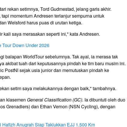
ri rekan setimnya, Tord Gudmestad, jelang garis akhir.
tapi momentum Andresen terlanjur sempurna untuk
dan Welsford harus puas di urutan ketiga.
hir kali saya merasakan seperti ini," kata Andresen.
e Tour Down Under 2026
i balapan WorldTour sebelumnya. Tak ayal, ia merasa tak
 akibat tuah dari keputusannya pindah ke tim baru musim ini.
 PostNl sejak usia junior dan memutuskan pindah ke
depan.
. Rekan setim saya melakukannya dengan baik," tambahnya.
inan klasemen
General Classification (GC).
Ia dibuntuti oleh duo
os Grenadiers) dan Ethan Vernon (NSN Cycling), dengan
i Hafizh Anugrah Siap Taklukkan EJJ 1.500 Km