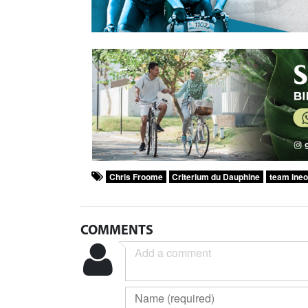
Chris Froome
Criterium du Dauphine
team ine
COMMENTS