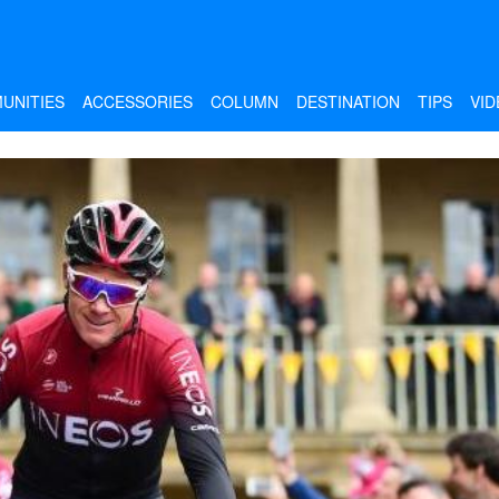
UNITIES
ACCESSORIES
COLUMN
DESTINATION
TIPS
VID