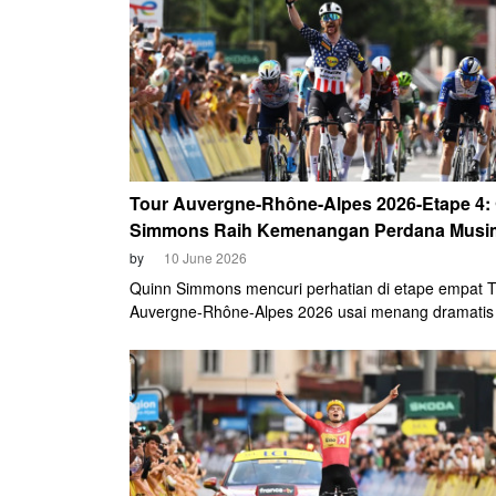
Tour Auvergne-Rhône-Alpes 2026-Etape 4:
Simmons Raih Kemenangan Perdana Musim
by
10 June 2026
Quinn Simmons mencuri perhatian di etape empat 
Auvergne-Rhône-Alpes 2026 usai menang dramatis 
skenario breakaway yang bertahan hingga garis finis
Montrond-les-Bains, Rabu (10/6).