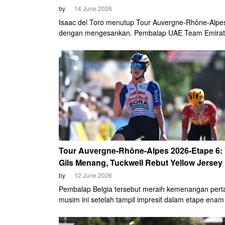
by
14 June 2026
Isaac del Toro menutup Tour Auvergne-Rhône-Alpe
dengan mengesankan. Pembalap UAE Team Emira
ini memastikan gelar juara umum setelah memena
etape terakhir pada Minggu (14/6).
Tour Auvergne-Rhône-Alpes 2026-Etape 6:
Gils Menang, Tuckwell Rebut Yellow Jersey
by
12 June 2026
Pembalap Belgia tersebut meraih kemenangan per
musim ini setelah tampil impresif dalam etape enam
Auvergne-Rhône-Alpes 2026, Jumat (13/6).