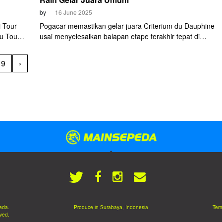
by
16 June 2025
i Tour
Pogacar memastikan gelar juara Criterium du Dauphine
u Tour
usai menyelesaikan balapan etape terakhir tepat di
belakang Jonas Vingegaard. Pogacar mengakhiri
perlawanan rival utamanya tersebut dengan keunggulan 
9
›
detik.
eda.
Produce in Surabaya, Indonesia
Term
rved.