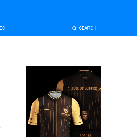
EO
SEARCH
c