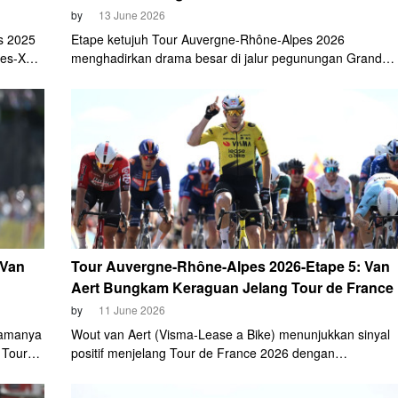
by
13 June 2026
s 2025
Etape ketujuh Tour Auvergne-Rhône-Alpes 2026
tes-XRG
menghadirkan drama besar di jalur pegunungan Grand
ngkan
Colombier, Sabtu (13/6).
 Van
Tour Auvergne-Rhône-Alpes 2026-Etape 5: Van
Aert Bungkam Keraguan Jelang Tour de France
by
11 June 2026
tamanya
Wout van Aert (Visma-Lease a Bike) menunjukkan sinyal
 Tour
positif menjelang Tour de France 2026 dengan
memenangkan etape kelima Tour Auvergne-Rhône-Alpes
2026, Kamis (11/6).