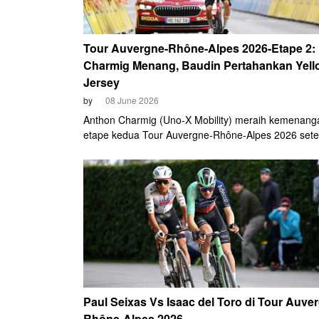
Tour Auvergne-Rhône-Alpes 2026-Etape 2:
Charmig Menang, Baudin Pertahankan Yell
Jersey
by
08 June 2026
Anthon Charmig (Uno-X Mobility) meraih kemenang
etape kedua Tour Auvergne-Rhône-Alpes 2026 sete
tampil impresif dari kelompok breakaway sepanjang
balapan, Senin (8/6).
Paul Seixas Vs Isaac del Toro di Tour Auve
Rhône-Alpes 2026