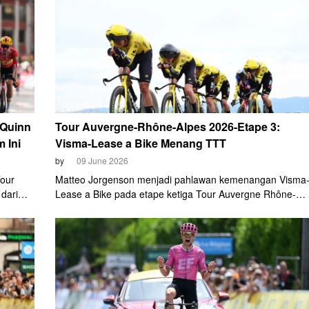
 Quinn
Tour Auvergne-Rhône-Alpes 2026-Etape 3:
 Ini
Visma-Lease a Bike Menang TTT
by
09 June 2026
Tour
Matteo Jorgenson menjadi pahlawan kemenangan Visma
dari
Lease a Bike pada etape ketiga Tour Auvergne Rhône-
 di
Alpes 2026 setelah tampil impresif dalam nomor team tim
trial (TTT), Selasa (9/6).