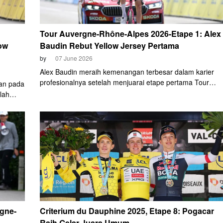
Tour Auvergne-Rhône-Alpes 2026-Etape 1: Alex
ow
Baudin Rebut Yellow Jersey Pertama
by
07 June 2026
Alex Baudin meraih kemenangan terbesar dalam karier
profesionalnya setelah menjuarai etape pertama Tour
an pada
Auvergne-Rhône-Alpes 2026, Minggu (7/6).
lah
rgne-
Criterium du Dauphine 2025, Etape 8: Pogacar
Raih Gelar Juara Umum