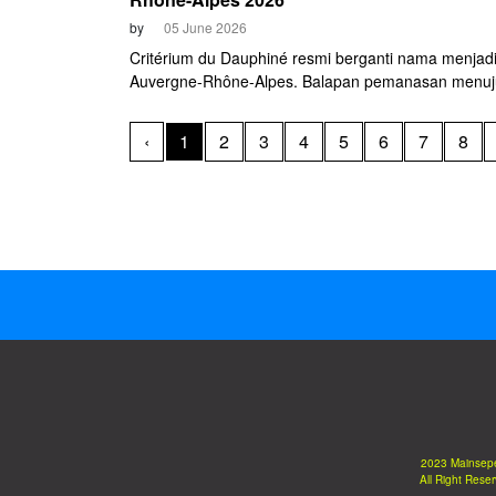
by
05 June 2026
Critérium du Dauphiné resmi berganti nama menjad
Auvergne-Rhône-Alpes. Balapan pemanasan menuj
de France tersebut akan dimulai pada Minggu (7/6).
‹
1
2
3
4
5
6
7
8
2023 Mainsep
All Right Rese