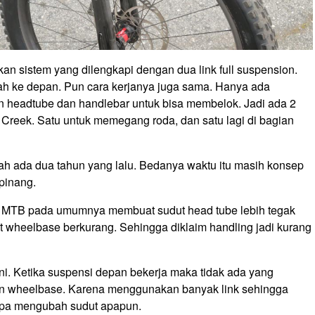
n sistem yang dilengkapi dengan dua link full suspension.
h ke depan. Pun cara kerjanya juga sama. Hanya ada
headtube dan handlebar untuk bisa membelok. Jadi ada 2
reek. Satu untuk memegang roda, dan satu lagi di bagian
dah ada dua tahun yang lalu. Bedanya waktu itu masih konsep
ipinang.
an MTB pada umumnya membuat sudut head tube lebih tegak
t wheelbase berkurang. Sehingga diklaim handling jadi kurang
ni. Ketika suspensi depan bekerja maka tidak ada yang
 dan wheelbase. Karena menggunakan banyak link sehingga
anpa mengubah sudut apapun.