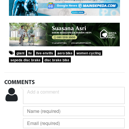
giant
liv
live enviliv
aero bike
women cycling
sepeda disc brake
disc brake bike
COMMENTS