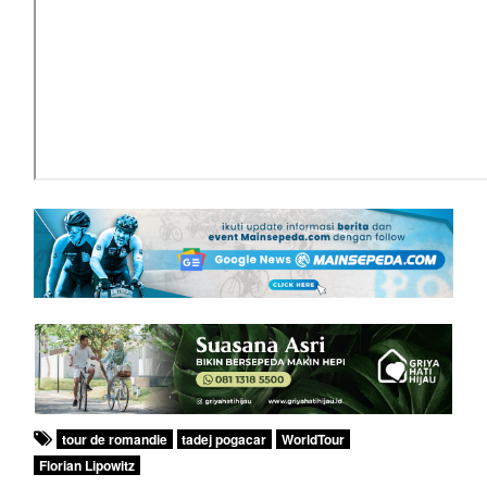
tour de romandie
tadej pogacar
WorldTour
Florian Lipowitz