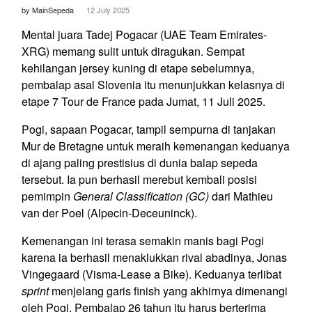
by MainSepeda
12 July 2025
Mental juara Tadej Pogacar (UAE Team Emirates-
XRG) memang sulit untuk diragukan. Sempat
kehilangan jersey kuning di etape sebelumnya,
pembalap asal Slovenia itu menunjukkan kelasnya di
etape 7 Tour de France pada Jumat, 11 Juli 2025.
Pogi, sapaan Pogacar, tampil sempurna di tanjakan
Mur de Bretagne untuk meraih kemenangan keduanya
di ajang paling prestisius di dunia balap sepeda
tersebut. Ia pun berhasil merebut kembali posisi
pemimpin
General Classification (GC)
dari Mathieu
van der Poel (Alpecin-Deceuninck).
Kemenangan ini terasa semakin manis bagi Pogi
karena ia berhasil menaklukkan rival abadinya, Jonas
Vingegaard (Visma-Lease a Bike). Keduanya terlibat
sprint
menjelang garis finish yang akhirnya dimenangi
oleh Pogi. Pembalap 26 tahun itu harus berterima