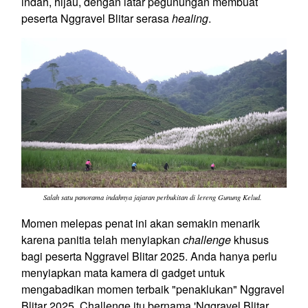
indah, hijau, dengan latar pegunungan membuat
peserta Nggravel Blitar serasa
healing
.
Salah satu panorama indahnya jajaran perbukitan di lereng Gunung Kelud.
Momen melepas penat ini akan semakin menarik
karena panitia telah menyiapkan
challenge
khusus
bagi peserta Nggravel Blitar 2025. Anda hanya perlu
menyiapkan mata kamera di gadget untuk
mengabadikan momen terbaik "penaklukan" Nggravel
Blitar 2025. Challenge itu bernama 'Nggravel Blitar