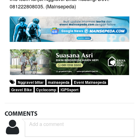
081222808035. (Mainsepeda)
Nggravel blitar
mainsepeda
Event Mainsepeda
Gravel Bike
Cyclocomp
iGPSsport
COMMENTS