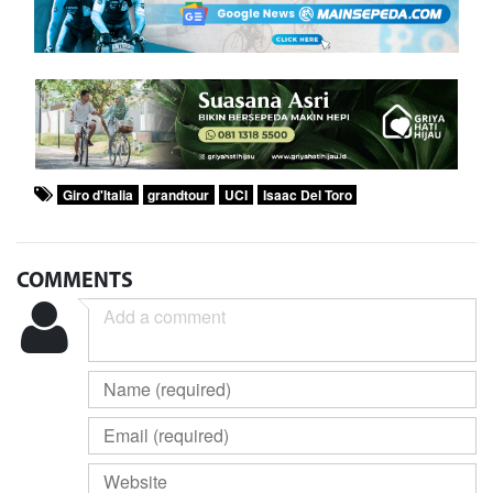
Giro d'Italia
grandtour
UCI
Isaac Del Toro
COMMENTS