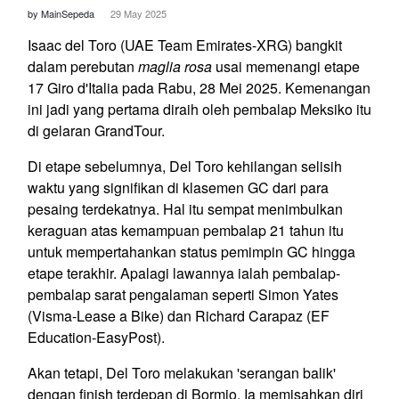
by MainSepeda
29 May 2025
Isaac del Toro (UAE Team Emirates-XRG) bangkit
dalam perebutan
maglia rosa
usai memenangi etape
17 Giro d'Italia pada Rabu, 28 Mei 2025. Kemenangan
ini jadi yang pertama diraih oleh pembalap Meksiko itu
di gelaran GrandTour.
Di etape sebelumnya, Del Toro kehilangan selisih
waktu yang signifikan di klasemen GC dari para
pesaing terdekatnya. Hal itu sempat menimbulkan
keraguan atas kemampuan pembalap 21 tahun itu
untuk mempertahankan status pemimpin GC hingga
etape terakhir. Apalagi lawannya ialah pembalap-
pembalap sarat pengalaman seperti Simon Yates
(Visma-Lease a Bike) dan Richard Carapaz (EF
Education-EasyPost).
Akan tetapi, Del Toro melakukan 'serangan balik'
dengan finish terdepan di Bormio. Ia memisahkan diri