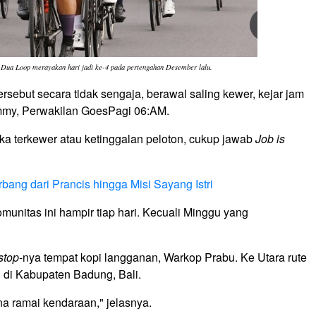
Dua Loop merayakan hari jadi ke-4 pada pertengahan Desember lalu.
ersebut secara tidak sengaja, berawal saling kewer, kejar jam
Tommy, Perwakilan GoesPagi 06:AM.
ika terkewer atau ketinggalan peloton, cukup jawab
Job is
bang dari Prancis hingga Misi Sayang Istri
munitas ini hampir tiap hari. Kecuali Minggu yang
stop
-nya tempat kopi langganan, Warkop Prabu. Ke Utara rute
h di Kabupaten Badung, Bali.
na ramai kendaraan," jelasnya.