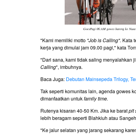
GoesPagi 06:AM gowes bareng ke Nusa 
"Kami memiliki motto
"Job is Calling".
Kata t
kerja yang dimulai jam 09.00 pagi," kata 
"Dari sana, kami tidak saling menyalahkan j
Calling
", imbuhnya.
Baca Juga:
Debutan Mainsepeda Trilogy, Ter
Tak seperti komunitas lain, agenda gowes ko
dimanfaatkan untuk
family time.
Rutenya kisaran 40-50 Km. Jika ke barat
pit 
lebih beragam seperti Blahkiuh atau Sange
"Ke jalur selatan yang jarang sekarang kare