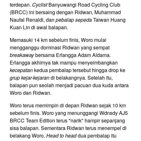
terdepan.
Cyclist
Banyuwangi Road Cycling Club
(BRCC) ini bersaing dengan Ridwan, Muhammad
Naufal Renaldi, dan
pebalap sepeda
Taiwan Huang
Kuan Lin di awal balapan.
Memasuki 14 km sebelum finis, Woro mulai
mengganggu dominasi Ridwan yang sempat
breakaway
bersama Erlangga Adam Aldama.
Erlangga akhirnya tak mampu menyeimbangkan
kecepatan
kedua pembalap tersebut hingga drop ke
grup kejar-kejaran
di belakangnya. Setelah itu,
balapan pun seolah menjadi pacuan dua kuda antara
Woro dan Ridwan.
Woro terus memimpin di depan Ridwan sejak 10 km
sebelum finis. Woro yang menunggangi Wdnsdy AJ5
BRCC Team Edition terus "narik" hampir sepanjang
sisa balapan. Sementara Ridwan terus menempel di
belakang Woro.
Head to head
dua pembalap itu