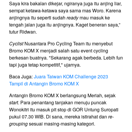
Saya kira bakalan dikejar, ngiranya juga itu anjing liar,
sempat ketawa-ketawa saya sama mas Woro. Karena
anjingnya itu seperti sudah
ready
mau masuk ke
tengah jalan juga itu anjingnya. Kaget beneran saya,”
tutur Ridwan.
Cyclist
Nusantara Pro Cycling Team itu menyebut
Bromo KOM X menjadi salah satu event cycling
berkesan buatnya. "Sekarang agak berbeda. Lebih fun
tapi juga tetap kompetitif," ujarnya.
Baca Juga:
Juara Taiwan KOM Challenge 2023
Tampil di Antangin Bromo KOM X
Antangin Bromo KOM X berlangsung Meriah, sejak
start
. Para penantang tanjakan menuju puncak
Wonokitri itu masuk pit stop di GOR Untung Suropati
pukul 07.30 WIB. Di sana, mereka istirahat dan
re-
grouping
sesuai masing-masing kategori.