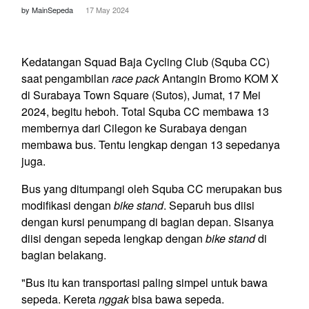
by MainSepeda
17 May 2024
Kedatangan Squad Baja Cycling Club (Squba CC)
saat pengambilan
race pack
Antangin Bromo KOM X
di Surabaya Town Square (Sutos), Jumat, 17 Mei
2024, begitu heboh. Total Squba CC membawa 13
membernya dari Cilegon ke Surabaya dengan
membawa bus. Tentu lengkap dengan 13 sepedanya
juga.
Bus yang ditumpangi oleh Squba CC merupakan bus
modifikasi dengan
bike
stand
. Separuh bus diisi
dengan kursi penumpang di bagian depan. Sisanya
diisi dengan sepeda lengkap dengan
bike stand
di
bagian belakang.
"Bus itu kan transportasi paling simpel untuk bawa
sepeda. Kereta
nggak
bisa bawa sepeda.