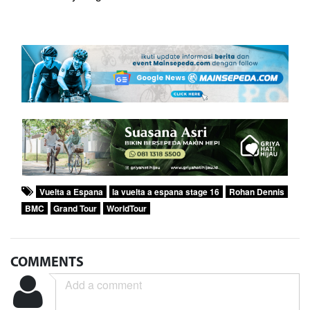
Vuelta a Espana
la vuelta a espana stage 16
Rohan Dennis
BMC
Grand Tour
WorldTour
COMMENTS