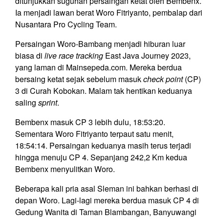
ditunjukkan suguhan persaingan ketat oleh Bembenx.
Ia menjadi lawan berat Woro Fitriyanto, pembalap dari
Nusantara Pro Cycling Team.
Persaingan Woro-Bambang menjadi hiburan luar
biasa di
live race tracking
East Java Journey 2023,
yang laman di Mainsepeda.com. Mereka berdua
bersaing ketat sejak sebelum masuk
check point
(CP)
3 di Curah Kobokan. Malam tak hentikan keduanya
saling
sprint
.
Bembenx masuk CP 3 lebih dulu, 18:53:20.
Sementara Woro Fitriyanto terpaut satu menit,
18:54:14. Persaingan keduanya masih terus terjadi
hingga menuju CP 4. Sepanjang 242,2 Km kedua
Bembenx menyulitkan Woro.
Beberapa kali pria asal Sleman ini bahkan berhasi di
depan Woro. Lagi-lagi mereka berdua masuk CP 4 di
Gedung Wanita di Taman Blambangan, Banyuwangi