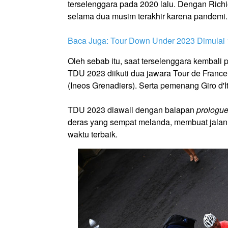
terselenggara pada 2020 lalu. Dengan Richie 
selama dua musim terakhir karena pandemi.
Baca Juga: Tour Down Under 2023 Dimulai
Oleh sebab itu, saat terselenggara kembali 
TDU 2023 diikuti dua jawara Tour de France
(Ineos Grenadiers). Serta pemenang Giro d'I
TDU 2023 diawali dengan balapan
prologu
deras yang sempat melanda, membuat jalan m
waktu terbaik.