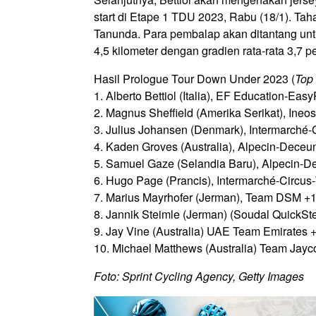
start di Etape 1 TDU 2023, Rabu (18/1). Ta
Tanunda. Para pembalap akan ditantang untu
4,5 kilometer dengan gradien rata-rata 3,7 
Hasil Prologue Tour Down Under 2023 (
Top
1. Alberto Bettiol (Italia), EF Education-Eas
2. Magnus Sheffield (Amerika Serikat), Ineo
3. Julius Johansen (Denmark), Intermarch
4. Kaden Groves (Australia), Alpecin-Deceu
5. Samuel Gaze (Selandia Baru), Alpecin-D
6. Hugo Page (Prancis), Intermarché-Circus
7. Marius Mayrhofer (Jerman), Team DSM +
8. Jannik Steimle (Jerman) (Soudal QuickSt
9. Jay Vine (Australia) UAE Team Emirates 
10. Michael Matthews (Australia) Team Jayc
Foto: Sprint Cycling Agency, Getty Images