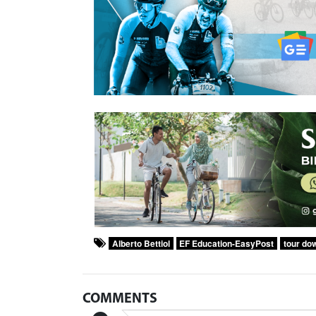
Alberto Bettiol
EF Education-EasyPost
tour do
COMMENTS