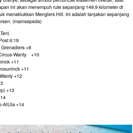
hapan ini akan menempuh rute sepanjang 149,9 kilometer di
k menaklukkan Menglers Hill. Ini adalah tanjakan sepanjang
persen. (mainsepeda)
 Ten
)
yPost 6:19
s Grenadiers +8
é-Circus-Wanty +10
ninck +11
eceuninck +11
-Wanty +12
13
ep) +13
+14
o-AlUla +14