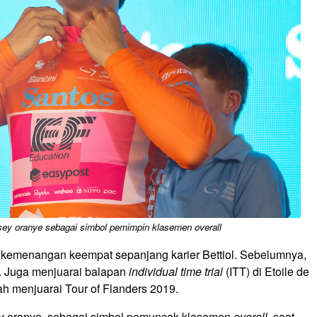
rsey oranye sebagai simbol pemimpin klasemen overall
 kemenangan keempat sepanjang karier Bettiol. Sebelumnya,
21. Juga menjuarai balapan
individual time trial
(ITT) di Etoile de
nah menjuarai Tour of Flanders 2019.
ey oranye, sebagai simbol pemuncak klasemen
overall
, saat