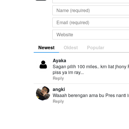
Newest
Oldest
Popular
Ayaka
Sagan pilih 100 miles.. krn liat jhony
piss ya im ray...
Reply
angki
Waaah berengan ama bu Pres nanti in
Reply