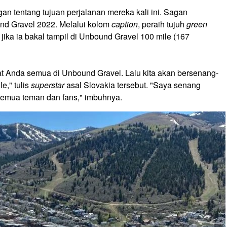
gan tentang tujuan perjalanan mereka kali ini. Sagan
nd Gravel 2022. Melalui kolom
caption
, peraih tujuh
green
ika ia bakal tampil di Unbound Gravel 100 mile (167
at Anda semua di Unbound Gravel. Lalu kita akan bersenang-
e," tulis
superstar
asal Slovakia tersebut. "Saya senang
semua teman dan fans," imbuhnya.