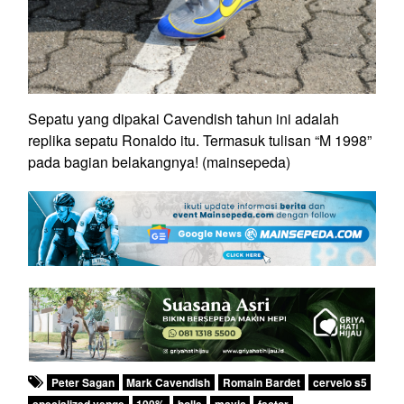
Sepatu yang dipakai Cavendish tahun ini adalah
replika sepatu Ronaldo itu. Termasuk tulisan “M 1998”
pada bagian belakangnya! (mainsepeda)
Peter Sagan
Mark Cavendish
Romain Bardet
cervelo s5
specialized venge
100%
bolle
mavic
factor