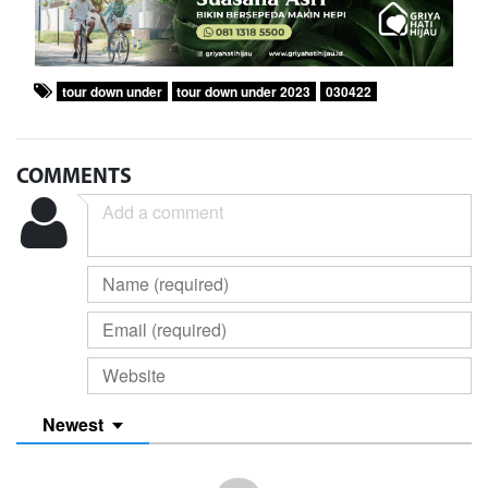
tour down under
tour down under 2023
030422
COMMENTS
Newest