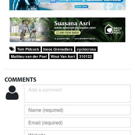
Tom Pidcock
Ineos Grenadiers
cyclocross
Mathieu van der Poel
Wout Van Aert
310122
COMMENTS