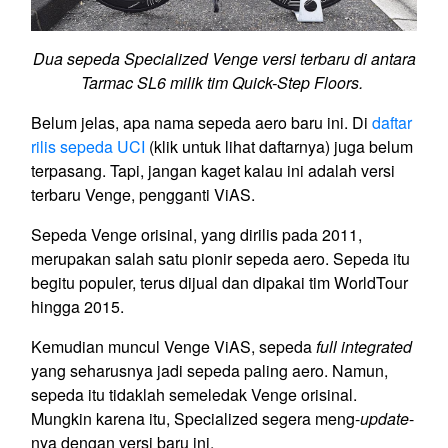
Dua sepeda Specialized Venge versi terbaru di antara
Tarmac SL6 milik tim Quick-Step Floors.
Belum jelas, apa nama sepeda aero baru ini. Di
daftar
rilis sepeda UCI
(klik untuk lihat daftarnya) juga belum
terpasang. Tapi, jangan kaget kalau ini adalah versi
terbaru Venge, pengganti ViAS.
Sepeda Venge orisinal, yang dirilis pada 2011,
merupakan salah satu pionir sepeda aero. Sepeda itu
begitu populer, terus dijual dan dipakai tim WorldTour
hingga 2015.
Kemudian muncul Venge ViAS, sepeda
full integrated
yang seharusnya jadi sepeda paling aero. Namun,
sepeda itu tidaklah semeledak Venge orisinal.
Mungkin karena itu, Specialized segera meng-
update
-
nya dengan versi baru ini.