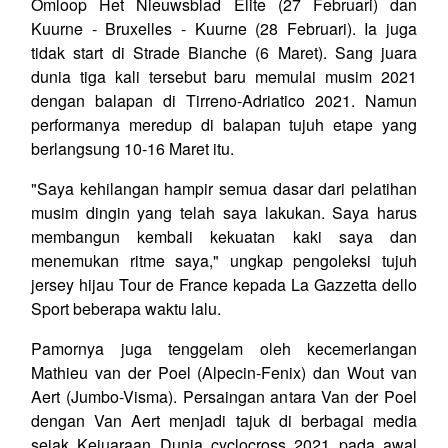
Omloop Het Nieuwsblad Elite (27 Februari) dan
Kuurne - Bruxelles - Kuurne (28 Februari). Ia juga
tidak start di Strade Bianche (6 Maret). Sang juara
dunia tiga kali tersebut baru memulai musim 2021
dengan balapan di Tirreno-Adriatico 2021. Namun
performanya meredup di balapan tujuh etape yang
berlangsung 10-16 Maret itu.
"Saya kehilangan hampir semua dasar dari pelatihan
musim dingin yang telah saya lakukan. Saya harus
membangun kembali kekuatan kaki saya dan
menemukan ritme saya," ungkap pengoleksi tujuh
jersey hijau Tour de France kepada La Gazzetta dello
Sport beberapa waktu lalu.
Pamornya juga tenggelam oleh kecemerlangan
Mathieu van der Poel (Alpecin-Fenix) dan Wout van
Aert (Jumbo-Visma). Persaingan antara Van der Poel
dengan Van Aert menjadi tajuk di berbagai media
sejak Kejuaraan Dunia cyclocross 2021 pada awal