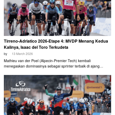
Tirreno-Adriatico 2026-Etape 4: MVDP Menang Kedua
Kalinya, Isaac del Toro Terkudeta
by
13 March 2026
Mathieu van der Poel (Alpecin-Premier Tech) kembali
menegaskan dominasinya sebagai sprinter terbaik di ajang
Tirreno-Adriatico 2026. Pebalap asal Belanda tersebut sukses
mengamankan kemenangan etape keduanya dalam balapan ini
setelah memenangi adu cepat pada etape 4 yang berakhir di
pesisir Martinsicuro, Kamis, 12 Maret 2026.