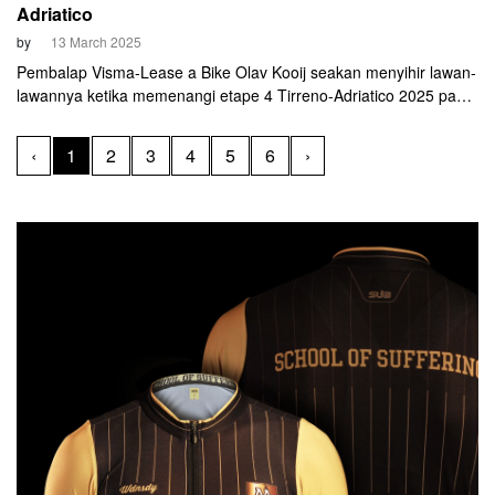
Adriatico
by
13 March 2025
Pembalap Visma-Lease a Bike Olav Kooij seakan menyihir lawan-
lawannya ketika memenangi etape 4 Tirreno-Adriatico 2025 pada
Kamis, 13 Maret 2025. Aksi cyclist asal Belanda ini tidak kentara
sepanjang balapan. Tapi detik-detik terakhir sebelum finis, ia
‹
1
2
3
4
5
6
›
sukses meluncur ke posisi terdepan dengan sprint yang
sempurna.