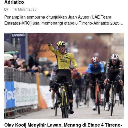
Adriatico
by
16 March 2025
Penampilan sempurna ditunjukkan Juan Ayuso (UAE Team
Emirates-XRG) usai memenangi etape 6 Tirreno-Adriatico 2025
pada Minggu, 15 Maret 2025. Ia menciptakan attack di 3,5 km
terakhir sebelum finis solo di puncak Frontignano. Penampilan
apik Ayuso semakin komplet karena ia sukses merebut posisi
pemimpin general classification (GC) dari tangan Filippo Ganna.
Olav Kooij Menyihir Lawan, Menang di Etape 4 Tirreno-