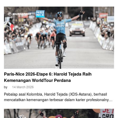
pada Sabtu, 14 Maret 2026. Pembalap muda asal Meksiko
tersebut tampil tenang menghadapi gempuran para rival saat
mendaki tanjakan Camerino. Ia menunggu saat yang tepat
sebelum melakukan sprint penentu untuk mengklaim
kemenangan etape pertamanya pekan ini.
Paris-Nice 2026-Etape 6: Harold Tejada Raih
Kemenangan WorldTour Perdana
by
14 March 2026
Pebalap asal Kolombia, Harold Tejada (XDS-Astana), berhasil
mencatatkan kemenangan terbesar dalam karier profesionalnya
setelah memenangi etape 6 Paris-Nice pada Jumat, 13 Maret
2026.