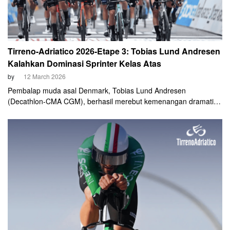
Tirreno-Adriatico 2026-Etape 3: Tobias Lund Andresen
Kalahkan Dominasi Sprinter Kelas Atas
by
12 March 2026
Pembalap muda asal Denmark, Tobias Lund Andresen
(Decathlon-CMA CGM), berhasil merebut kemenangan dramatis
pada Etape 3 Tirreno-Adriatico 2026, Rabu, 11 Maret. Andresen
keluar sebagai yang tercepat dalam adu sprint di Magliano de'
Marsi, mengungguli nama-nama besar seperti Arnaud De Lie dan
Jasper Philipsen.