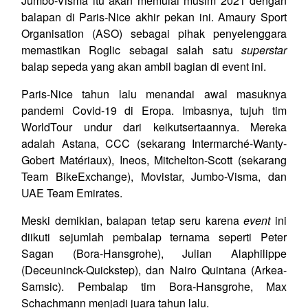
Jumbo-Visma itu akan memulai musim 2021 dengan
balapan di Paris-Nice akhir pekan ini. Amaury Sport
Organisation (ASO) sebagai pihak penyelenggara
memastikan Roglic sebagai salah satu
superstar
balap sepeda yang akan ambil bagian di event ini.
Paris-Nice tahun lalu menandai awal masuknya
pandemi Covid-19 di Eropa. Imbasnya, tujuh tim
WorldTour undur dari keikutsertaannya. Mereka
adalah Astana, CCC (sekarang Intermarché-Wanty-
Gobert Matériaux), Ineos, Mitchelton-Scott (sekarang
Team BikeExchange), Movistar, Jumbo-Visma, dan
UAE Team Emirates.
Meski demikian, balapan tetap seru karena
event
ini
diikuti sejumlah pembalap ternama seperti Peter
Sagan (Bora-Hansgrohe), Julian Alaphilippe
(Deceuninck-Quickstep), dan Nairo Quintana (Arkea-
Samsic). Pembalap tim Bora-Hansgrohe, Max
Schachmann menjadi juara tahun lalu.