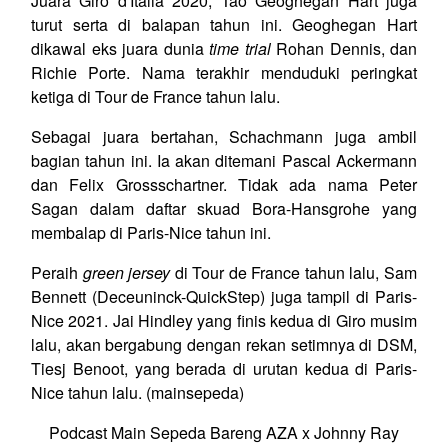
Juara Giro d'Italia 2020, Tao Geoghegan Hart juga
turut serta di balapan tahun ini. Geoghegan Hart
dikawal eks juara dunia
time trial
Rohan Dennis, dan
Richie Porte. Nama terakhir menduduki peringkat
ketiga di Tour de France tahun lalu.
Sebagai juara bertahan, Schachmann juga ambil
bagian tahun ini. Ia akan ditemani Pascal Ackermann
dan Felix Grossschartner. Tidak ada nama Peter
Sagan dalam daftar skuad Bora-Hansgrohe yang
membalap di Paris-Nice tahun ini.
Peraih
green jersey
di Tour de France tahun lalu, Sam
Bennett (Deceuninck-QuickStep) juga tampil di Paris-
Nice 2021. Jai Hindley yang finis kedua di Giro musim
lalu, akan bergabung dengan rekan setimnya di DSM,
Tiesj Benoot, yang berada di urutan kedua di Paris-
Nice tahun lalu. (mainsepeda)
Podcast Main Sepeda Bareng AZA x Johnny Ray