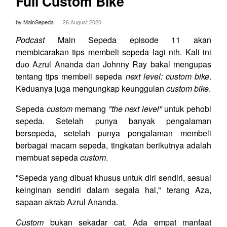
Full Custom Bike
by MainSepeda
26 August 2020
Podcast
Main Sepeda episode 11 akan
membicarakan tips membeli sepeda lagi nih. Kali ini
duo Azrul Ananda dan Johnny Ray bakal mengupas
tentang tips membeli sepeda
next level: custom bike
.
Keduanya juga mengungkap keunggulan
custom bike
.
Sepeda
custom
memang
"the next level"
untuk pehobi
sepeda. Setelah punya banyak pengalaman
bersepeda, setelah punya pengalaman membeli
berbagai macam sepeda, tingkatan berikutnya adalah
membuat sepeda
custom
.
"Sepeda yang dibuat khusus untuk diri sendiri, sesuai
keinginan sendiri dalam segala hal," terang Aza,
sapaan akrab Azrul Ananda.
Custom
bukan sekadar cat. Ada empat manfaat