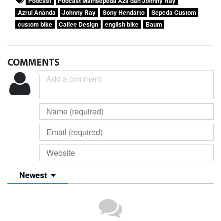
Podcast
Podcast Mainsepeda Aza dan Johnny Ray
Azrul Ananda
Johnny Ray
Sony Hendarto
Sepeda Custom
custom bike
Calfee Design
english bike
Baum
COMMENTS
Newest