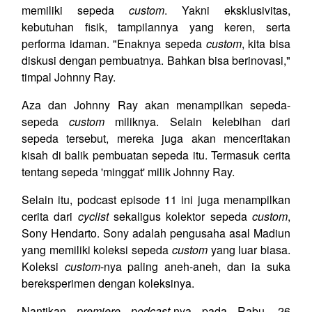
memiliki sepeda
custom
. Yakni eksklusivitas,
kebutuhan fisik, tampilannya yang keren, serta
performa idaman. "Enaknya sepeda
custom
, kita bisa
diskusi dengan pembuatnya. Bahkan bisa berinovasi,"
timpal Johnny Ray.
Aza dan Johnny Ray akan menampilkan sepeda-
sepeda
custom
miliknya. Selain kelebihan dari
sepeda tersebut, mereka juga akan menceritakan
kisah di balik pembuatan sepeda itu. Termasuk cerita
tentang sepeda 'minggat' milik Johnny Ray.
Selain itu, podcast episode 11 ini juga menampilkan
cerita dari
cyclist
sekaligus kolektor sepeda
custom
,
Sony Hendarto. Sony adalah pengusaha asal Madiun
yang memiliki koleksi sepeda
custom
yang luar biasa.
Koleksi
custom
-nya paling aneh-aneh, dan ia suka
bereksperimen dengan koleksinya.
Nantikan
premiere podcast
-nya pada Rabu, 26