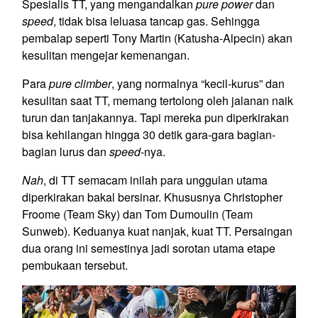
Spesialis TT, yang mengandalkan
pure power
dan
speed
, tidak bisa leluasa tancap gas. Sehingga
pembalap seperti Tony Martin (Katusha-Alpecin) akan
kesulitan mengejar kemenangan.
Para
pure climber
, yang normalnya “kecil-kurus” dan
kesulitan saat TT, memang tertolong oleh jalanan naik
turun dan tanjakannya. Tapi mereka pun diperkirakan
bisa kehilangan hingga 30 detik gara-gara bagian-
bagian lurus dan
speed
-nya.
Nah
, di TT semacam inilah para unggulan utama
diperkirakan bakal bersinar. Khususnya Christopher
Froome (Team Sky) dan Tom Dumoulin (Team
Sunweb). Keduanya kuat nanjak, kuat TT. Persaingan
dua orang ini semestinya jadi sorotan utama etape
pembukaan tersebut.