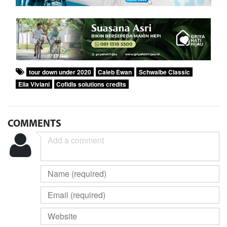
tour down under 2020
Caleb Ewan
Schwalbe Classic
Elia Viviani
Cofidis solutions credits
COMMENTS