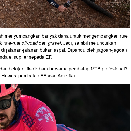
elah menyumbangkan banyak dana untuk mengembangkan rute
 rute-rute
off-road
dan
gravel
. Jadi, sambil meluncurkan
ih di jalanan-jalanan bukan aspal. Dipandu oleh jagoan-jagoan
dale, suplier sepeda EF.
 dan belajar trik-trik baru bersama pembalap MTB profesional?
ex Howes, pembalap EF asal Amerika.