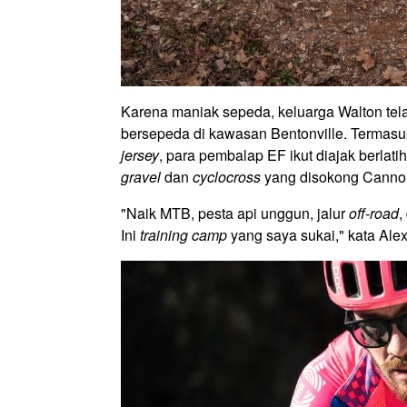
Karena maniak sepeda, keluarga Walton t
bersepeda di kawasan Bentonville. Termasuk
jersey
, para pembalap EF ikut diajak berlat
gravel
dan
cyclocross
yang disokong Cannon
"Naik MTB, pesta api unggun, jalur
off-road
,
Ini
training camp
yang saya sukai," kata Al