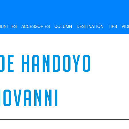
UNITIES
ACCESSORIES
COLUMN
DESTINATION
TIPS
VID
OE HANDOYO
IOVANNI