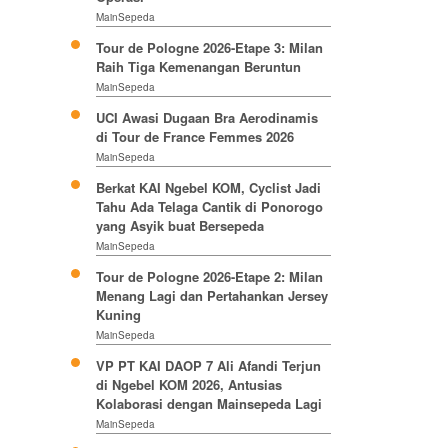
MainSepeda
Tour de Pologne 2026-Etape 3: Milan
Raih Tiga Kemenangan Beruntun
MainSepeda
UCI Awasi Dugaan Bra Aerodinamis
di Tour de France Femmes 2026
MainSepeda
Berkat KAI Ngebel KOM, Cyclist Jadi
Tahu Ada Telaga Cantik di Ponorogo
yang Asyik buat Bersepeda
MainSepeda
Tour de Pologne 2026-Etape 2: Milan
Menang Lagi dan Pertahankan Jersey
Kuning
MainSepeda
VP PT KAI DAOP 7 Ali Afandi Terjun
di Ngebel KOM 2026, Antusias
Kolaborasi dengan Mainsepeda Lagi
MainSepeda