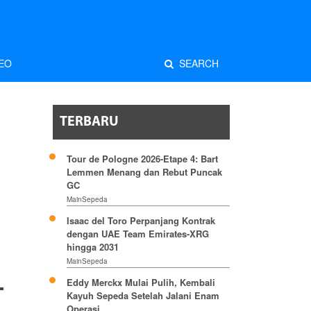
EO
SEARCH
TERBARU
Tour de Pologne 2026-Etape 4: Bart
Lemmen Menang dan Rebut Puncak
GC
MainSepeda
Isaac del Toro Perpanjang Kontrak
dengan UAE Team Emirates-XRG
hingga 2031
MainSepeda
Eddy Merckx Mulai Pulih, Kembali
Kayuh Sepeda Setelah Jalani Enam
Operasi