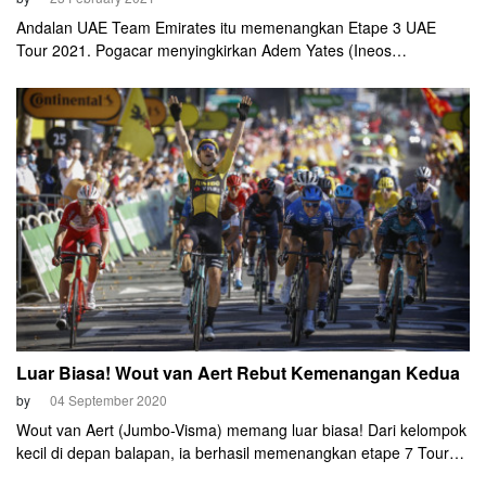
Andalan UAE Team Emirates itu memenangkan Etape 3 UAE
Tour 2021. Pogacar menyingkirkan Adem Yates (Ineos
Grenadiers) di kilometer terakhir di Jebel Hafeet, Selasa (23/2)
malam.
Luar Biasa! Wout van Aert Rebut Kemenangan Kedua
by
04 September 2020
Wout van Aert (Jumbo-Visma) memang luar biasa! Dari kelompok
kecil di depan balapan, ia berhasil memenangkan etape 7 Tour
de France 2020, Jumat (4/9) malam. Manuvernya di beberapa