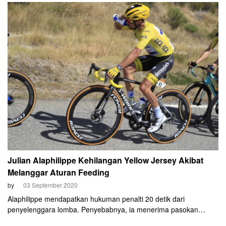
meter terakhir membuat Edvald Boasson Hagen (NTT Pro
Cycling) gigit jari. Ini adalah kemenangan etape keduanya di TdF
2020.
Julian Alaphilippe Kehilangan Yellow Jersey Akibat
Melanggar Aturan Feeding
by
03 September 2020
Alaphilippe mendapatkan hukuman penalti 20 detik dari
penyelenggara lomba. Penyebabnya, ia menerima pasokan
makanan tidak sah di 17 kilometer menjelang finis.