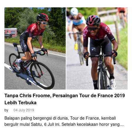
mengirim tiga pembalapnya. Yakni, Simon Yates, Adam Yates,
serta Esteban Chaves.
Tanpa Chris Froome, Persaingan Tour de France 2019
Lebih Terbuka
by
04 July 2019
Balapan paling bergengsi di dunia, Tour de France, kembali
bergulir mulai Sabtu, 6 Juli ini. Setelah kecelakaan horor yang
dialami oleh Chris Froome, menjadi sulit untuk memilih kandidat