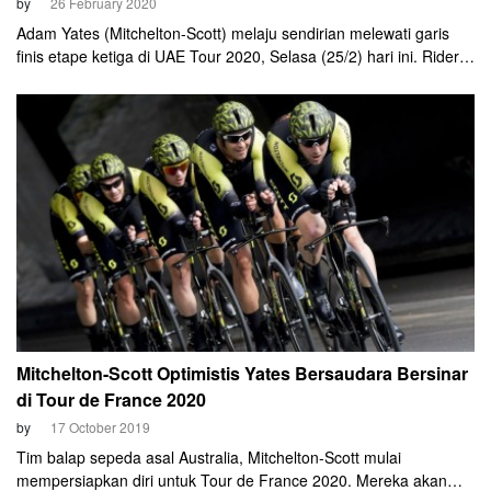
by
26 February 2020
Adam Yates (Mitchelton-Scott) melaju sendirian melewati garis
finis etape ketiga di UAE Tour 2020, Selasa (25/2) hari ini. Rider
asal Inggris ini melahap rute sejauh 184 kilometer dengan catatan
waktu 4 jam 42 menit 33 detik. Kemenangan di etape ini
membawanya naik ke puncak general classification.
Mitchelton-Scott Optimistis Yates Bersaudara Bersinar
di Tour de France 2020
by
17 October 2019
Tim balap sepeda asal Australia, Mitchelton-Scott mulai
mempersiapkan diri untuk Tour de France 2020. Mereka akan