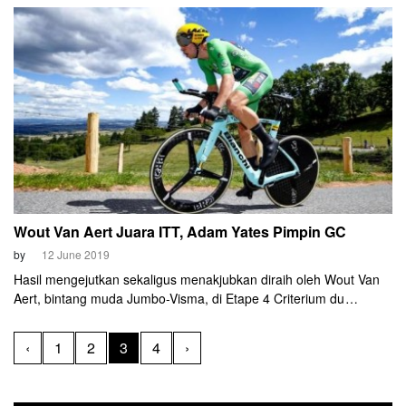
utama juara tahun ini. Team Ineos (eks Sky) masih punya dua
senjata kuat. Tapi ada peluang bagi beberapa pembalap untuk
merebut yellow jersey saat lomba berakhir tiga pekan kemudian
di Paris.
Wout Van Aert Juara ITT, Adam Yates Pimpin GC
by
12 June 2019
Hasil mengejutkan sekaligus menakjubkan diraih oleh Wout Van
Aert, bintang muda Jumbo-Visma, di Etape 4 Criterium du
Dauphine 2019, Rabu (12/6). Pembalap Belgia berusia 24 tahun
itu meraih kemenangan pertamanya di level WorldTour. Dan dia
‹
1
2
3
4
›
meraihnya lewat etape individual time trial (ITT), melewati rute
26,1 km di Roanne yang memiliki karakter naik-turun. Termasuk
sebuah tanjakan berat di tengah.