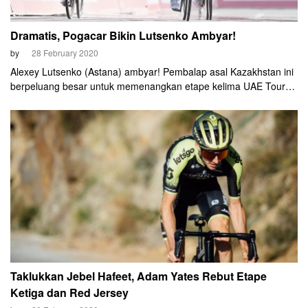
Dramatis, Pogacar Bikin Lutsenko Ambyar!
by
28 February 2020
Alexey Lutsenko (Astana) ambyar! Pembalap asal Kazakhstan ini
berpeluang besar untuk memenangkan etape kelima UAE Tour
2020, Kamis (27/2) sore waktu setempat. Namun, kemenangan
itu berhasil dicuri oleh Tadej Pogacar (UAE Team Emirates)
hanya beberapa sentimeter sebelum garis finis.
Taklukkan Jebel Hafeet, Adam Yates Rebut Etape
Ketiga dan Red Jersey