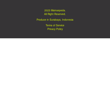
2023 Mainsepeda.
All Right Reserved.
Produce in Surabaya, Indonesia
Terms of Service
Privacy Policy