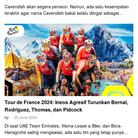
Cavendish akan segera pensiun. Namun, ada satu kesempatan
terakhir agar nama Cavendish bakal selalu diingat sebagai
legenda balap sepeda. Cavendish hanya memerlukan satu
kemenangan etape lagi untuk melewati rekor 'GOAT' di dunia
balap sepeda, Eddy Merckx. Baik Cavendish dan Merckx sama-
sama menorehkan 34 kemenangan balapan etape di ajang Tour
de France.
Tour de France 2024: Ineos Agresif Turunkan Bernal,
Rodriguez, Thomas, dan Pidcock
by
25 June 2024
Di saat UAE Team Emirates, Visma-Lease a Bike, dan Bora-
Hansgrohe saling mengawasi, ada satu tim yang tetap punya