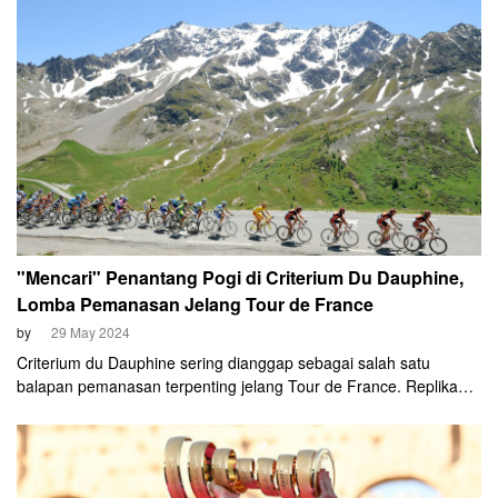
Belanda ini mengumumkan akan membawa Jonas Vingegaard
dan Wout van Aert ke Prancis.
"Mencari" Penantang Pogi di Criterium Du Dauphine,
Lomba Pemanasan Jelang Tour de France
by
29 May 2024
Criterium du Dauphine sering dianggap sebagai salah satu
balapan pemanasan terpenting jelang Tour de France. Replika
terbaik untuk balapan terbaik di dunia karena rute dan segmen
balapan sangat identik. Namun, Criterium du Dauphine musim ini
akan memiliki aura yang berbeda.