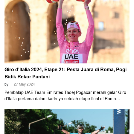
Giro d'Italia 2024, Etape 21: Pesta Juara di Roma, Pogi
Bidik Rekor Pantani
by
27 May 2024
Pembalap UAE Team Emirates Tadej Pogacar meraih gelar Giro
d'Italia pertama dalam karirnya setelah etape final di Roma
selesai terlaksana pada Minggu, 26 Mei 2024. Pembalap Slovenia
berhak atas titel juara berkat keunggulan selisih waktu pada
klasemen general classification (GC).