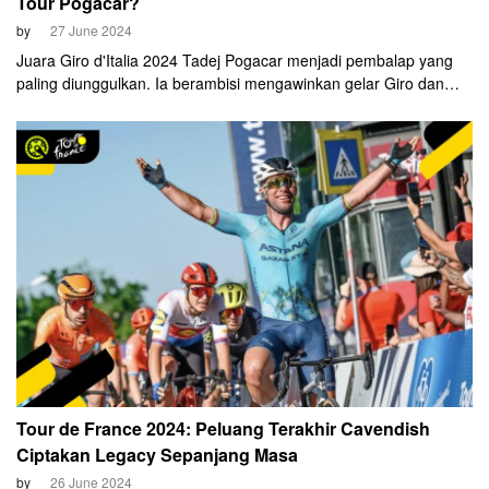
Tour Pogacar?
by
27 June 2024
Juara Giro d'Italia 2024 Tadej Pogacar menjadi pembalap yang
paling diunggulkan. Ia berambisi mengawinkan gelar Giro dan
Tour musim ini. Namun, langkah Pogacar tidak akan mudah
karena peraih juara bertahan Tour de France Jonas Vingegaard
telah kembali.
Tour de France 2024: Peluang Terakhir Cavendish
Ciptakan Legacy Sepanjang Masa
by
26 June 2024