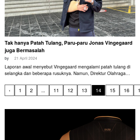
Tak hanya Patah Tulang, Paru-paru Jonas Vingegaard
juga Bermasalah
by
21 April 2024
Laporan awal menyebut Vingegaard mengalami patah tulang di
selangka dan beberapa rusuknya. Namun, Direktur Olahraga
Visma-Lease a Bike Frans Maassen menyebut cedera
Vingegaard lebih serius karena paru-parunya mengalami luka.
‹
1
2
...
11
12
13
14
15
16