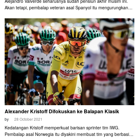
Alejandro Valverde seharusnya sudah pensiun akhir musim ini.
Akan tetapi, pembalap veteran asal Spanyol itu mengurungkan
niatnya. Valverde membalap setahun lagi. Hingga 2022. Setelah
itu, ia berjanji akan pensiun.
Alexander Kristoff Difokuskan ke Balapan Klasik
by
28 October 2021
Kedatangan Kristoff memperkuat barisan sprinter tim IWG.
Pembalap asal Norwegia itu diyakini membuat tim yang berbasis