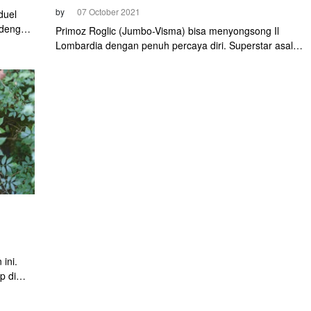
by
07 October 2021
duel
 dengan
Primoz Roglic (Jumbo-Visma) bisa menyongsong Il
uara Il
Lombardia dengan penuh percaya diri. Superstar asal
Slovenia ini mencatat dua kemenangan di dua lomba yan
berbeda di Italia.
ini.
p di