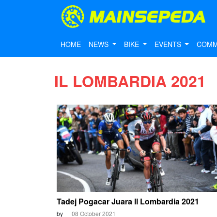
HOME
NEWS
BIKE
EVENTS
COMM
IL LOMBARDIA 2021
Tadej Pogacar Juara Il Lombardia 2021
by
08 October 2021