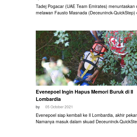
Tadej Pogacar (UAE Team Emirates) menuntaskan 
melawan Fausto Masnada (Deceuninck-QuickStep)
sempurna. Pembalap asal Slovenia ini merebut titel j
Lombardia 2021
Evenepoel Ingin Hapus Memori Buruk di Il
Lombardia
by
05 October 2021
Evenepoel siap kembali ke Il Lombardia, akhir pekan 
Namanya masuk dalam skuad Deceuninck-QuickSte
lomba terakhir di WorldTour 2021 ini.