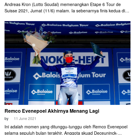
Andreas Kron (Lotto Soudal) memenangkan Etape 6 Tour de
Suisse 2021, Jumat (11/6) malam. Ia sebenarnya finis kedua di
belakang Rui Costa (UAE Team Emirates). Tapi kemenangan
pembalap asal Portugal itu dibatalkan karena sprint yang tidak
teratur menjelang finis.
Remco Evenepoel Akhirnya Menang Lagi
by
11 June 2021
Ini adalah momen yang ditunggu-tunggu oleh Remco Evenepoel
selama sepuluh bulan terakhir. Anggota skuad Deceuninck-