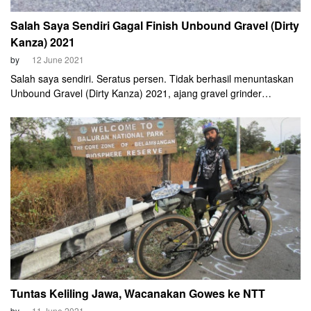
Salah Saya Sendiri Gagal Finish Unbound Gravel (Dirty
Kanza) 2021
by
12 June 2021
Salah saya sendiri. Seratus persen. Tidak berhasil menuntaskan
Unbound Gravel (Dirty Kanza) 2021, ajang gravel grinder
terbesar dan terberat di dunia. Di kelas 200 mil, dari total jarak
resmi 206 mil (331 km), saya hanya mampu bertahan sampai mil
126 alias km 202.
Tuntas Keliling Jawa, Wacanakan Gowes ke NTT
by
11 June 2021