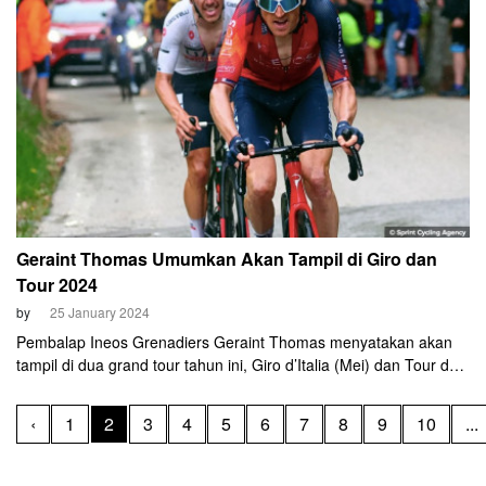
Geraint Thomas Umumkan Akan Tampil di Giro dan
Tour 2024
by
25 January 2024
Pembalap Ineos Grenadiers Geraint Thomas menyatakan akan
tampil di dua grand tour tahun ini, Giro d’Italia (Mei) dan Tour de
France (Juni).
‹
1
2
3
4
5
6
7
8
9
10
...