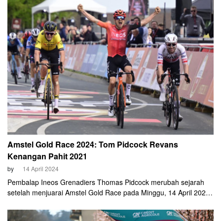
2009. Tahun ini merupakan balapan edisi ke-88.
Amstel Gold Race 2024: Tom Pidcock Revans
Kenangan Pahit 2021
by
14 April 2024
Pembalap Ineos Grenadiers Thomas Pidcock merubah sejarah
setelah menjuarai Amstel Gold Race pada Minggu, 14 April 2024.
Pidcock tercatat sebagai pembalap Inggris Raya pertama yang
menjuarai ajang pembuka Ardennes Classic ini.