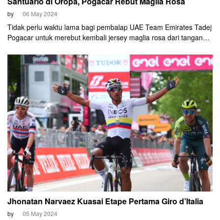
Santuario di Oropa, Pogacar Rebut Maglia Rosa
by
06 May 2024
Tidak perlu waktu lama bagi pembalap UAE Team Emirates Tadej
Pogacar untuk merebut kembali jersey maglia rosa dari tangan
para rivalnya. Jersey ikonik berwarna merah muda yang menjadi
penanda pimpinan klasemen umum balapan ini diraih Pogacar
usai meraih kemenangan di puncak gunung Santuario pada
etape 2 Giro d'Italia, Minggu, 5 Mei 2024.
Jhonatan Narvaez Kuasai Etape Pertama Giro d’Italia
by
05 May 2024