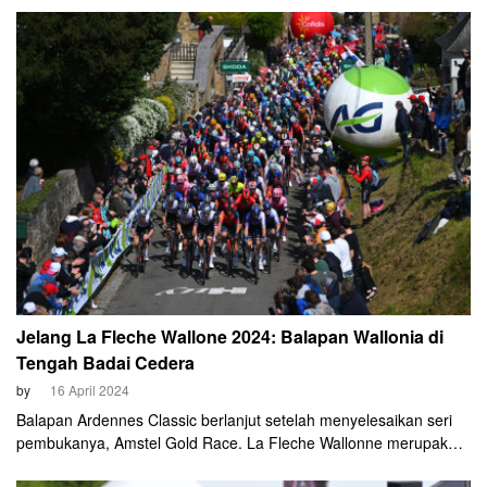
de Romandie 2024 diputuskan menjadi milik cyclist Ineos
Grenadiers Carlos Rodriguez.
Jelang La Fleche Wallone 2024: Balapan Wallonia di
Tengah Badai Cedera
by
16 April 2024
Balapan Ardennes Classic berlanjut setelah menyelesaikan seri
pembukanya, Amstel Gold Race. La Fleche Wallonne merupakan
one day race yang masuk kalender WorldTour UCI sejak tahun