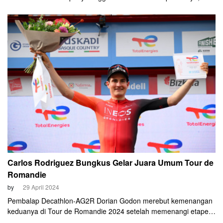
lain pihak persaingan kompetisi tergadaikan karena tak ada
pembalap yang bisa menandinginya.
Carlos Rodriguez Bungkus Gelar Juara Umum Tour de
Romandie
by
29 April 2024
Pembalap Decathlon-AG2R Dorian Godon merebut kemenangan
keduanya di Tour de Romandie 2024 setelah memenangi etape
terakhir di Vernier pada Minggu, 28 April 2024. Namun, juara Tour