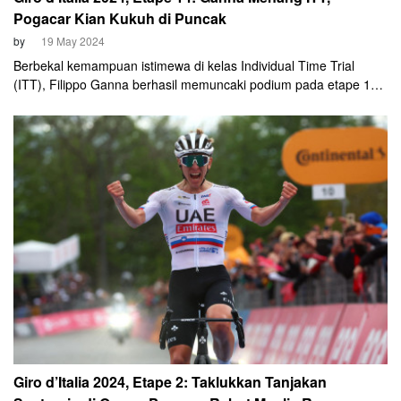
Pogacar Kian Kukuh di Puncak
by
19 May 2024
Berbekal kemampuan istimewa di kelas Individual Time Trial
(ITT), Filippo Ganna berhasil memuncaki podium pada etape 14
Giro d'Italia, Sabtu, 18 Mei 2024. Sepanjang karirnya cyclist
binaan Ineos Grenadiers ini telah memenangi tujuh balapan Giro.
Dan kesemuanya melalui kategori ITT.
Giro d’Italia 2024, Etape 2: Taklukkan Tanjakan