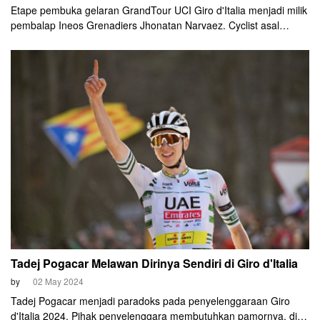
Etape pembuka gelaran GrandTour UCI Giro d'Italia menjadi milik
pembalap Ineos Grenadiers Jhonatan Narvaez. Cyclist asal
Ekuador ini mengalahkan Maximilian Schachmann (Bora-
Hansgrohe) dan favorit juara Tadej Pogačar (UAE Team
Emirates) dalam adu kecepatan di depan garis finis.
Tadej Pogacar Melawan Dirinya Sendiri di Giro d'Italia
by
02 May 2024
Tadej Pogacar menjadi paradoks pada penyelenggaraan Giro
d'Italia 2024. Pihak penyelenggara membutuhkan pamornya, di